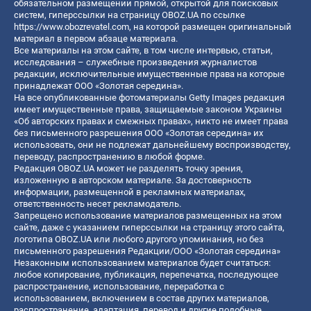
обязательном размещении прямой, открытой для поисковых
систем, гиперссылки на страницу OBOZ.UA по ссылке
https://www.obozrevatel.com
, на которой размещен оригинальный
материал в первом абзаце материала.
Все материалы на этом сайте, в том числе интервью, статьи,
исследования – служебные произведения журналистов
редакции, исключительные имущественные права на которые
принадлежат ООО «Золотая середина».
На все опубликованные фотоматериалы Getty Images редакция
имеет имущественные права, защищаемые законом Украины
«Об авторских правах и смежных правах», никто не имеет права
без письменного разрешения ООО «Золотая середина» их
использовать, они не подлежат дальнейшему воспроизводству,
переводу, распространению в любой форме.
Редакция OBOZ.UA может не разделять точку зрения,
изложенную в авторском материале. За достоверность
информации, размещенной в рекламных материалах,
ответственность несет рекламодатель.
Запрещено использование материалов размещенных на этом
сайте, даже с указанием гиперссылки на страницу этого сайта,
логотипа OBOZ.UA или любого другого упоминания, но без
письменного разрешения Редакции/ООО «Золотая середина»
Незаконным использованием материалов будет считаться:
любое копирование, публикация, перепечатка, последующее
распространение, использование, переработка с
использованием, включением в состав других материалов,
распространение, адаптация, перевод и другие подобные