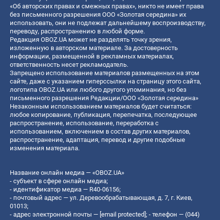
«Об авторских правах и смежных правах», никто не имеет права
без письменного разрешения ООО «Золотая середина» их
использовать, они не подлежат дальнейшему воспроизводству,
переводу, распространению в любой форме.
Редакция OBOZ.UA может не разделять точку зрения,
изложенную в авторском материале. За достоверность
информации, размещенной в рекламных материалах,
ответственность несет рекламодатель.
Запрещено использование материалов размещенных на этом
сайте, даже с указанием гиперссылки на страницу этого сайта,
логотипа OBOZ.UA или любого другого упоминания, но без
письменного разрешения Редакции/ООО «Золотая середина»
Незаконным использованием материалов будет считаться:
любое копирование, публикация, перепечатка, последующее
распространение, использование, переработка с
использованием, включением в состав других материалов,
распространение, адаптация, перевод и другие подобные
изменения материала.
Название онлайн медиа — «OBOZ.UA»
- субъект в сфере онлайн медиа;
- идентификатор медиа — R40-06156;
- почтовый адрес — ул. Деревообрабатывающая, д. 7, г. Киев,
01013;
- адрес электронной почты —
[email protected]
; - телефон — (044)