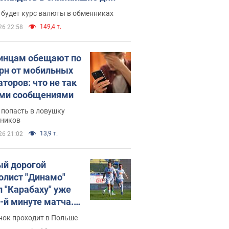
 будет курс валюты в обменниках
149,4 т.
26 22:58
инцам обещают по
грн от мобильных
аторов: что не так
ими сообщениями
 попасть в ловушку
ников
13,9 т.
26 21:02
й дорогой
олист "Динамо"
л "Карабаху" уже
0-й минуте матча.
о
нок проходит в Польше