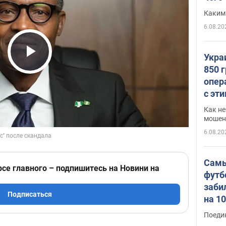
Каким
6.08.20
Укра
Play Video
850 
опер
с эт
Как не
мошен
6.08.20
Самы
рсе главного – подпишитесь на Новини на
футб
заби
Подписаться
на 1
Виде
Поеди