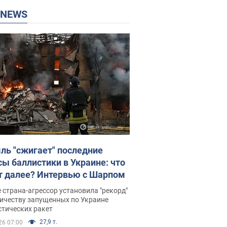
P NEWS
ль "сжигает" последние
сы баллистики в Украине: что
т далее? Интервью с Шарпом
 страна-агрессор установила "рекорд"
личеству запущенных по Украине
стических ракет
27,9 т.
26 07:00