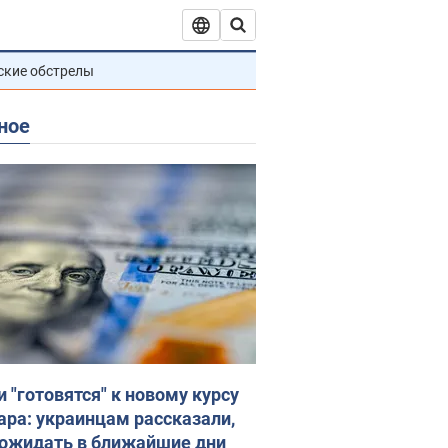
ские обстрелы
ное
и "готовятся" к новому курсу
ара: украинцам рассказали,
 ожидать в ближайшие дни