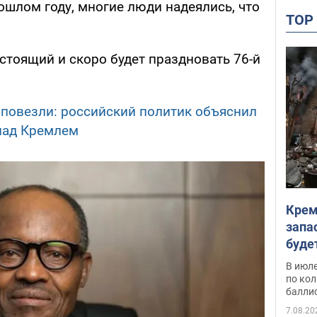
ошлом году, многие люди надеялись, что
TO
астоящий и скоро будет праздновать 76-й
повезли: российский политик объяснил
над Кремлем
Крем
запа
буде
В июле
по ко
балли
7.08.20