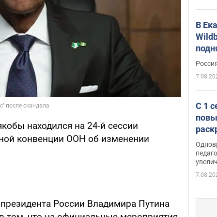
В Ек
Wildb
подн
Росси
7.08.20
С 1 
повы
якобы находился на 24-й сессии
раск
ной конвенции ООН об изменении
Однов
педаг
увелич
7.08.20
, президента России Владимира Путина
в том, что на официальные мероприятия