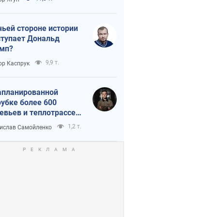
истика
чьей стороне истории
тупает Дональд
мп?
9,9 т.
ор Каспрук
апланированной
убке более 600
евьев и теплотрассе:
 происходит на
1,2 т.
ислав Самойленко
емках в Киеве