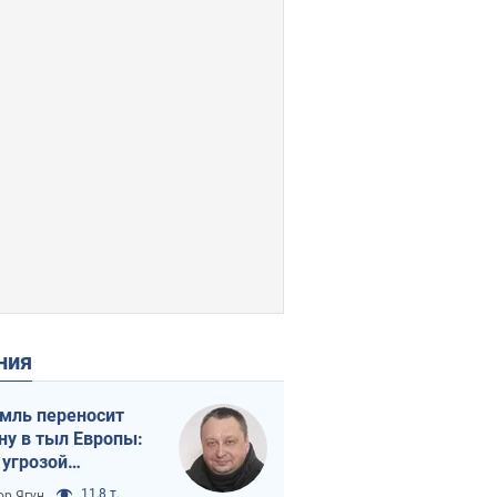
ения
мль переносит
ну в тыл Европы:
 угрозой
тическая
11,8 т.
ор Ягун