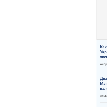
Как
Укр
экс
неф
Андр
Два
Маг
кал
Алек