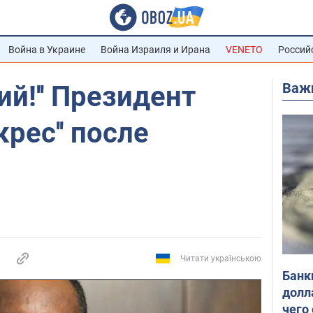
Война в Украине
Война Израиля и Ирана
VENETO
Россий
Важ
ий!'' Президент
крес'' после
Читати українською
Банк
долл
чего