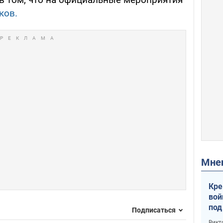
ков.
Мн
Кре
вой
под
Подписаться
кри
Викт