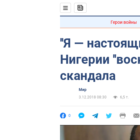
Герои войны
''Я — настоящ
Нигерии ''вос
скандала
Мир
3.12.2018 08:30
6,5 т.
0