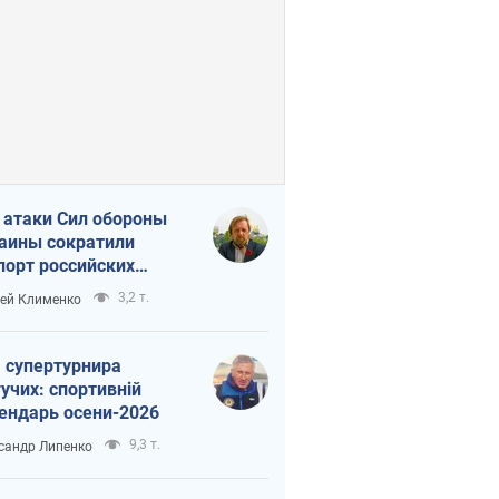
 атаки Сил обороны
аины сократили
порт российских
тепродуктов
3,2 т.
ей Клименко
 супертурнира
учих: спортивній
ендарь осени-2026
9,3 т.
сандр Липенко