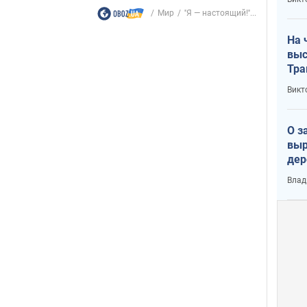
лог
Мир
''Я — настоящий!''...
На 
выс
Тра
Викт
О з
выр
дер
что
Влад
Тер