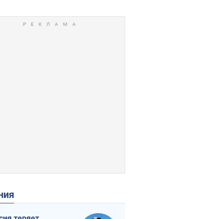
ения
сия теряет