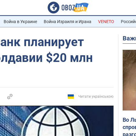
Война в Украине
Война Израиля и Ирана
VENETO
Россий
Важ
анк планирует
лдавии $20 млн
Читати українською
Во Л
спро
разг