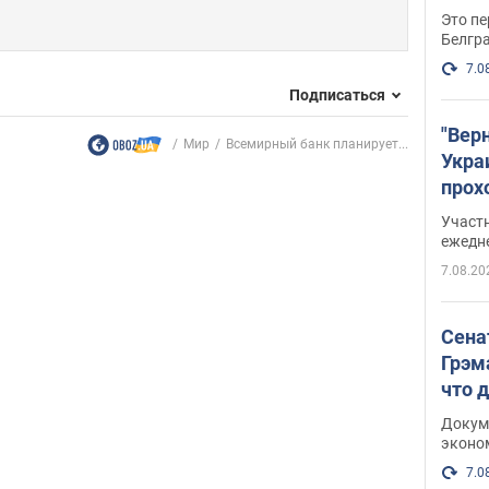
Это пе
Белгр
7.0
Подписаться
"Вер
Мир
Всемирный банк планирует...
Укра
прох
плак
Участ
ежедн
7.08.20
Сена
Грэм
что 
Докум
эконо
7.0