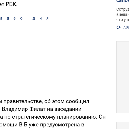
сало
т РБК.
оско
Сотру
посл
внешн
идео дня
что у 
разг
Фото
7.0
 правительстве, об этом сообщил
 Владимир Филат на заседании
 по стратегическому планированию. Он
помощи В Б уже предусмотрена в