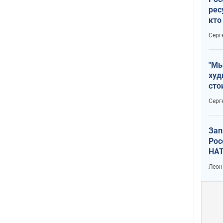
рес
кто
дик
Серг
"Мы
худ
сто
отч
Серг
рак
Зап
Рос
НАТ
Леон