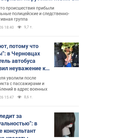
рутке: полиция составила
сто происшествия прибыли
нистративный протокол.
ьные полицейские и следственно-
тивная группа
о
9,7 т.
26 18:40
ют, потому что
ы": в Черновцах
тель автобуса
вил неуважение к
инским военным и
ля уволили после
тился за это.
икта с пассажирами и
лений в адрес военных
о
8,6 т.
26 15:47
следит за
уальностью": в
е консультант