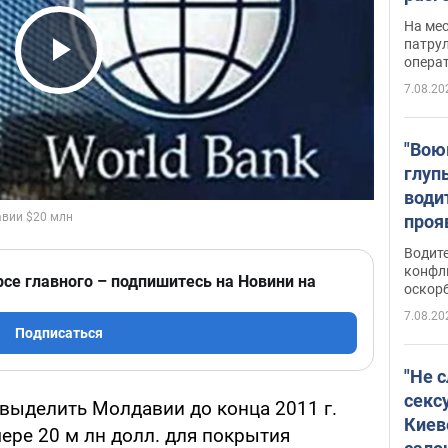
марш
На ме
адми
патрул
опера
Виде
Play Video
7.08.20
"Вою
глуп
води
проя
укра
Водите
попла
конфл
рсе главного – подпишитесь на Новини на
оскорб
Виде
7.08.20
Подписаться
"Не 
секс
выделить Молдавии до конца 2011 г.
Киев
ре 20 м лн долл. для покрытия