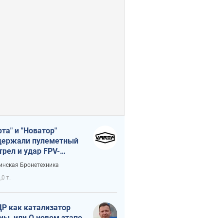
рта" и "Новатор"
ержали пулеметный
трел и удар FPV-
на, сохранив жизнь
инская Бронетехника
церу ВСУ
,0 т.
Р как катализатор
ны, или О новом этапе