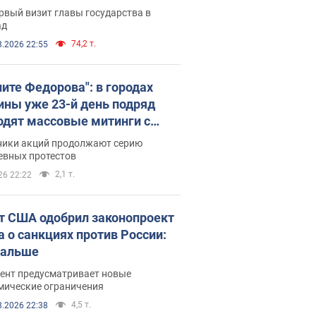
рвый визит главы государства в
ад
74,2 т.
8.2026 22:55
ните Федорова": в городах
ины уже 23-й день подряд
одят массовые митинги с
атами. Фото и видео
ники акций продолжают серию
евных протестов
2,1 т.
26 22:22
т США одобрил законопроект
а о санкциях против России:
дальше
ент предусматривает новые
мические ограничения
4,5 т.
8.2026 22:38