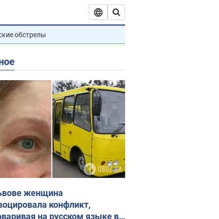
ские обстрелы
ное
ьвове женщина
воцировала конфликт,
оваривая на русском языке в