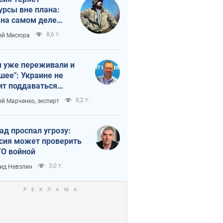
урсы вне плана:
 на самом деле
тует темп войны
8,6 т.
ей Мисюра
 уже переживали и
шее": Украине не
ит поддаваться
аянию из-за
8,2 т.
ей Марченко, эксперт
етного террора
ад проспал угрозу:
сия может проверить
О войной
3,0 т.
ид Невзлин