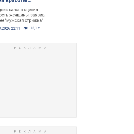
на красоты
рбил женщину
дник салона оценил
е химиотерапии,
ость женщины, заявив,
нее "мужская стрижка"
орелся скандал.
13,1 т.
8.2026 22:11