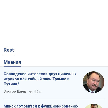
Совпадение интересов двух циничных
игроков или тайный план Трампа и
Путина?
Виктор Швец
8,9 т.
Минск готовится к функционированию
в условиях масштабного военного
кризиса
Александр Левченко
14,6 т.
Ни оружия, ни людей: как Лукашенко
создает новую армию
Игар Тышкевич
12,2 т.