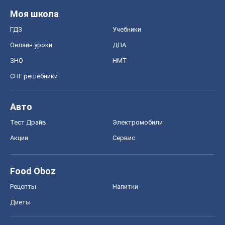
Акции
Сервис
Food Oboz
Рецепты
Напитки
Диеты
Экономика
Рынки и компании
Mакроэкономика
MedOboz
Новости медицины
MAMACLUB
Шоу
Афиша
Сплетни