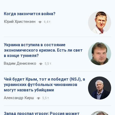
Чей будет Крым, тот и победит (NSJ), а
украинских футбольных чиновников
могут назвать убийцами
Александр Кирш
5,5 т.
Запад проспал угрозу: Россия может
проверить НАТО войной
Леонид Невзлин
7,5 т.
Все мнения
О компании
Команда