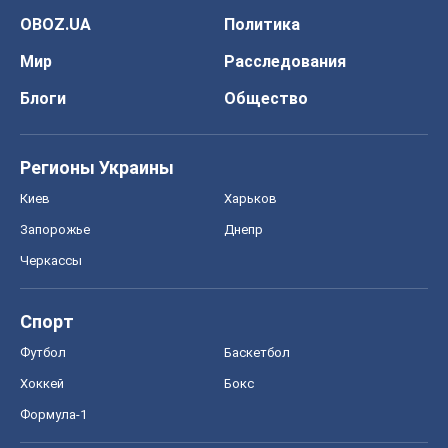
Спорт
Футбол
Баскетбол
Хоккей
Бокс
Формула-1
Моя школа
ГДЗ
Учебники
Онлайн уроки
ДПА
ЗНО
НМТ
СНГ решебники
Авто
Тест Драйв
Электромобили