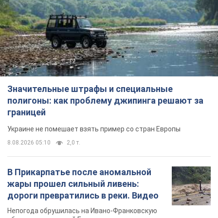
Украине не помешает взять пример со стран Европы
8.08.2026 05:10
2,0 т.
В Прикарпатье после аномальной
жары прошел сильный ливень:
дороги превратились в реки. Видео
Непогода обрушилась на Ивано-Франковскую
область и курортный Буковель
11 годин тому
23,7 т.
Женщине начислили 729 тыс. грн
долга за газ из-за показаний
неисправного счетчика: судья
вынес неожиданное решение
Нужно ли платить долг из-за доначисления
6 годин тому
30,7 т.