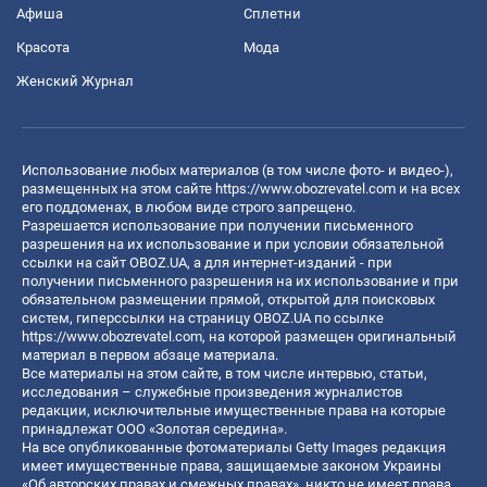
Афиша
Сплетни
Красота
Мода
Женский Журнал
Использование любых материалов (в том числе фото- и видео-),
размещенных на этом сайте
https://www.obozrevatel.com
и на всех
его поддоменах, в любом виде строго запрещено.
Разрешается использование при получении письменного
разрешения на их использование и при условии обязательной
ссылки на сайт OBOZ.UA, а для интернет-изданий - при
получении письменного разрешения на их использование и при
обязательном размещении прямой, открытой для поисковых
систем, гиперссылки на страницу OBOZ.UA по ссылке
https://www.obozrevatel.com
, на которой размещен оригинальный
материал в первом абзаце материала.
Все материалы на этом сайте, в том числе интервью, статьи,
исследования – служебные произведения журналистов
редакции, исключительные имущественные права на которые
принадлежат ООО «Золотая середина».
На все опубликованные фотоматериалы Getty Images редакция
имеет имущественные права, защищаемые законом Украины
«Об авторских правах и смежных правах», никто не имеет права