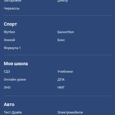
Запорожье
Днепр
Черкассы
Спорт
Футбол
Баскетбол
Хоккей
Бокс
Формула-1
Моя школа
ГДЗ
Учебники
Онлайн уроки
ДПА
ЗНО
НМТ
Авто
Тест Драйв
Электромобили