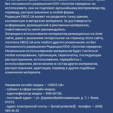
без письменного разрешения ООО «Золотая середина» их
использовать, они не подлежат дальнейшему воспроизводству,
переводу, распространению в любой форме.
Редакция OBOZ.UA может не разделять точку зрения,
изложенную в авторском материале. За достоверность
информации, размещенной в рекламных материалах,
ответственность несет рекламодатель.
Запрещено использование материалов размещенных на этом
сайте, даже с указанием гиперссылки на страницу этого сайта,
логотипа OBOZ.UA или любого другого упоминания, но без
письменного разрешения Редакции/ООО «Золотая середина»
Незаконным использованием материалов будет считаться:
любое копирование, публикация, перепечатка, последующее
распространение, использование, переработка с
использованием, включением в состав других материалов,
распространение, адаптация, перевод и другие подобные
изменения материала.
Название онлайн медиа — «OBOZ.UA»
- субъект в сфере онлайн медиа;
- идентификатор медиа — R40-06156;
- почтовый адрес — ул. Деревообрабатывающая, д. 7, г. Киев,
01013;
- адрес электронной почты —
[email protected]
; - телефон — (044)
585 46 20