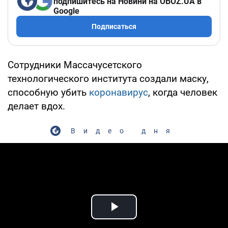
подпишитесь на Новини на OBOZ.UA в
Google
Подписаться
Сотрудники Массачусетского
технологического института создали маску,
способную убить
коронавирус
, когда человек
делает вдох.
Видео дня
Play Video