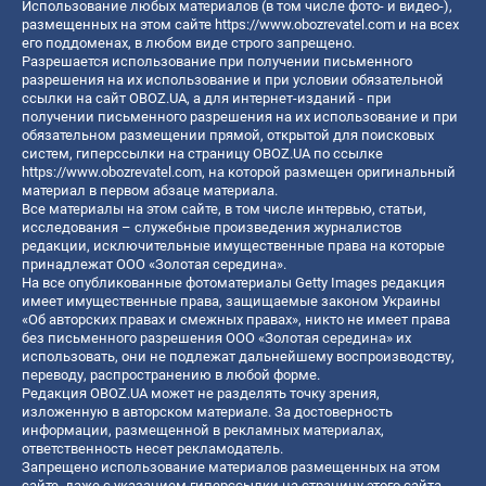
Использование любых материалов (в том числе фото- и видео-),
размещенных на этом сайте
https://www.obozrevatel.com
и на всех
его поддоменах, в любом виде строго запрещено.
Разрешается использование при получении письменного
разрешения на их использование и при условии обязательной
ссылки на сайт OBOZ.UA, а для интернет-изданий - при
получении письменного разрешения на их использование и при
обязательном размещении прямой, открытой для поисковых
систем, гиперссылки на страницу OBOZ.UA по ссылке
https://www.obozrevatel.com
, на которой размещен оригинальный
материал в первом абзаце материала.
Все материалы на этом сайте, в том числе интервью, статьи,
исследования – служебные произведения журналистов
редакции, исключительные имущественные права на которые
принадлежат ООО «Золотая середина».
На все опубликованные фотоматериалы Getty Images редакция
имеет имущественные права, защищаемые законом Украины
«Об авторских правах и смежных правах», никто не имеет права
без письменного разрешения ООО «Золотая середина» их
использовать, они не подлежат дальнейшему воспроизводству,
переводу, распространению в любой форме.
Редакция OBOZ.UA может не разделять точку зрения,
изложенную в авторском материале. За достоверность
информации, размещенной в рекламных материалах,
ответственность несет рекламодатель.
Запрещено использование материалов размещенных на этом
сайте, даже с указанием гиперссылки на страницу этого сайта,