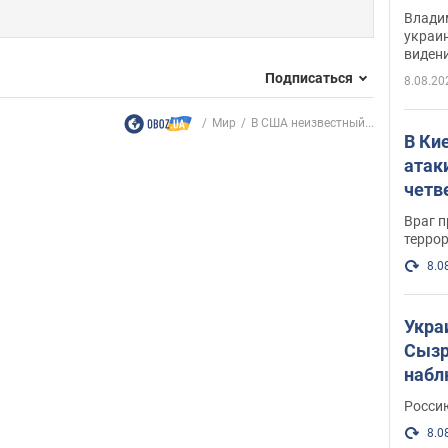
Инте
Владим
украи
виден
партне
Подписаться
8.08.20
Мир
В США неизвестный...
В Ки
атак
четв
Враг 
терро
8.0
Укра
Сызр
набл
"Сив
Росси
Фото
8.0