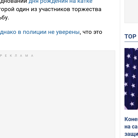
здновании
дня рождения на катке
оторой один из участников торжества
ьбу.
днако в полиции не уверены
, что это
TO
Коне
на с
защи