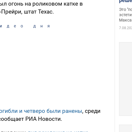
реше
л огонь на роликовом катке в
росс
Это "
Прейри, штат Техас.
дрон
эстети
Макса
идео дня
7.08.20
огибли и четверо были ранены
, среди
сообщает РИА Новости.