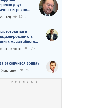
ересов двух
ичных игроков
 тайный план
3,0 т.
ор Швец
мпа и Путина?
ск готовится к
кционированию в
овиях масштабного
нного кризиса
5,6 т.
сандр Левченко
да закончится война?
768
 Христензен