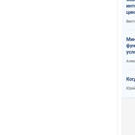
инт
цин
или
Викт
Тра
Мин
фун
усл
вое
Алек
Ког
Юрий