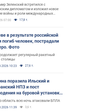
рвью с Безсмертным
ир Зеленский встретился с
нским дипломатом и изложил новое
ие войны и роли международных
ров в борьбе с Россией
17,8 т.
26 07:00
еве в результате российской
и погиб человек, пострадали
еро. Фото
продолжает регулярный ракетный
р столицы
27,6 т.
8.2026 10:23
ина поразила Ильский и
анский НПЗ и пост
юдения на буровой установке
аш": Генштаб раскрыл детали.
ю область всю ночь атаковали БПЛА
 и видео
3,6 т.
8.2026 11:39