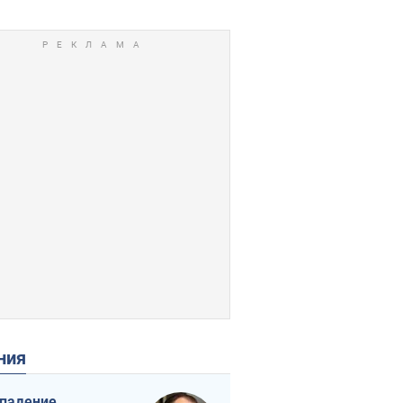
ения
падение