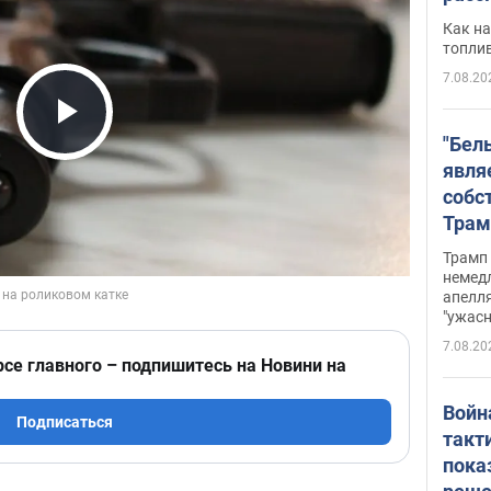
Как на
топли
7.08.20
Play Video
"Бел
явля
собс
Трам
прио
Трамп 
стро
немед
апелля
баль
"ужас
стои
7.08.20
долл
рсе главного – подпишитесь на Новини на
Войн
Подписаться
такт
пока