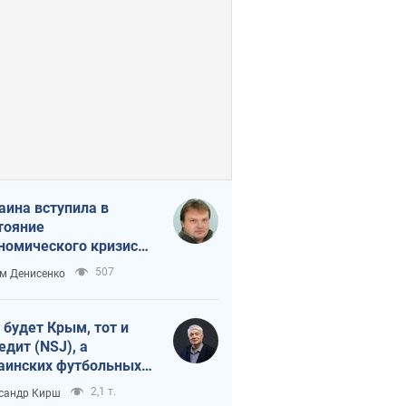
аина вступила в
тояние
номического кризиса.
ь ли свет в конце
507
м Денисенко
неля?
 будет Крым, тот и
едит (NSJ), а
аинских футбольных
овников могут
2,1 т.
сандр Кирш
вать убийцами