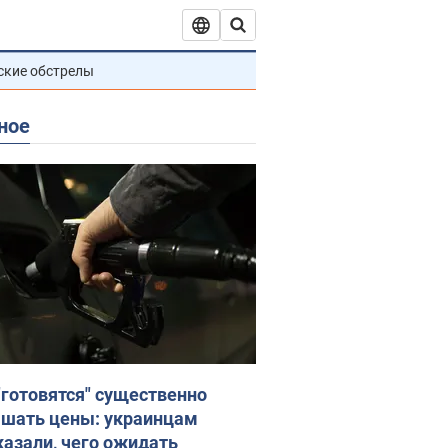
ские обстрелы
ное
"готовятся" существенно
шать цены: украинцам
казали, чего ожидать