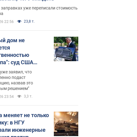
 заправках уже переписали стоимость
ва
23,8 т.
26 22:56
ый дом не
ется
твенностью
па": суд США
становил
уже заявил, что
ительство
ленно подаст
цию, назвав это
ного зала
ным решением"
мостью 400 млн
3,3 т.
26 23:54
аров
а меняет не только
ику: в НГУ
зали инженерные