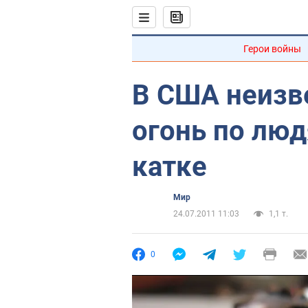
Герои войны
В США неизв
огонь по лю
катке
Мир
24.07.2011 11:03
1,1 т.
0