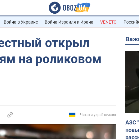
Война в Украине
Война Израиля и Ирана
VENETO
Россий
Важ
естный открыл
дям на роликовом
Читати українською
АЗС 
повы
расс