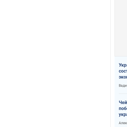
Укр
сос
эко
Ест
Вади
тун
Чей
поб
укр
чин
Алек
наз