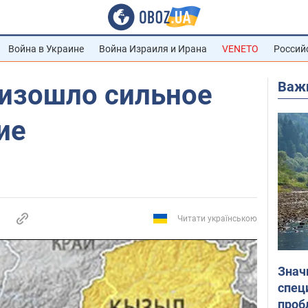
Война в Украине
Война Израиля и Ирана
VENETO
Россий
Важ
оизошло сильное
ие
Читати українською
Знач
спец
проб