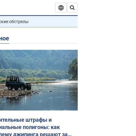
ские обстрелы
ное
ительные штрафы и
иальные полигоны: как
лему джипинга решают за