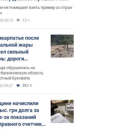
ицей
е не помешает взять пример со стран
ы
2,2 т.
26 05:10
икарпатье после
альной жары
ел сильный
нь: дороги
ратились в реки.
ода обрушилась на
о
-Франковскую область
ортный Буковель
30,1 т.
26 09:27
ине начислили
ыс. грн долга за
из-за показаний
правного счетчика: