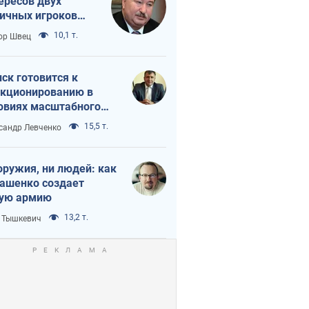
ересов двух
ичных игроков
 тайный план
10,1 т.
ор Швец
мпа и Путина?
ск готовится к
кционированию в
овиях масштабного
нного кризиса
15,5 т.
сандр Левченко
оружия, ни людей: как
ашенко создает
ую армию
13,2 т.
 Тышкевич