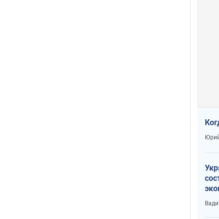
Ког
Юрий
Укр
сос
эко
Ест
Вади
тун