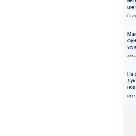
инт
цин
или
Викт
Тра
Мин
фун
усл
вое
Алек
Ни 
Лук
нов
Игар