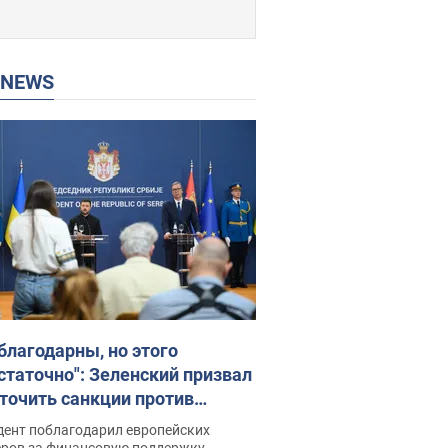
P NEWS
благодарны, но этого
статочно": Зеленский призвал
точить санкции против
ии
дент поблагодарил европейских
еров за финансовую поддержку