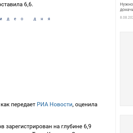
судь
ставила 6,6.
Нужно 
неож
донач
8.08.20
идео дня
 как передает
РИА Новости
, оценила
в зарегистрирован на глубине 6,9