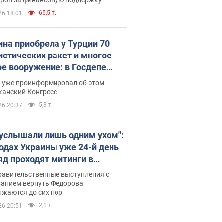
65,5 т.
26 18:01
ина приобрела у Турции 70
истических ракет и многое
ое вооружение: в Госдепе
обнародовали список
п уже проинформировал об этом
канский Конгресс
5,3 т.
26 20:37
 услышали лишь одним ухом":
родах Украины уже 24-й день
яд проходят митинги в
ержку Федорова. Фото и
равительственные выступления с
о
ванием вернуть Федорова
лжаются до сих пор
2,1 т.
26 20:51