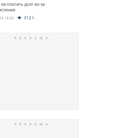
я вынес
ли платить долг из-за
иданное решение
исления
31,2 т.
26 14:43