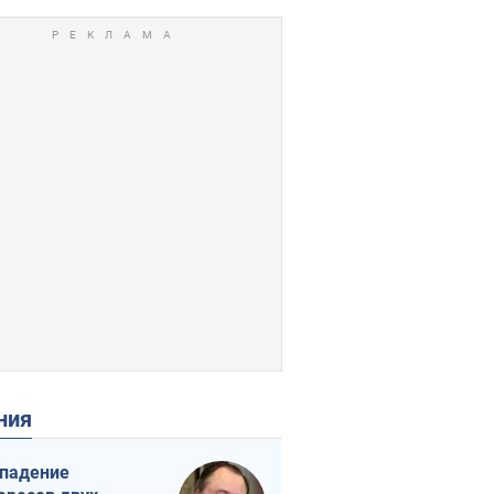
ения
падение