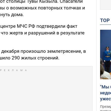
 от столицы Тувы Кызыла. Спасатели
вы о возможных повторных толчках и
нуть дома.
TO
 центре МЧС РФ подтвердили факт
что жертв и разрушений в результате
е декабря произошло землетрясение, в
ушило 290 жилых строений.
"Мы 
недо
ужес
Росс
Прези
партн