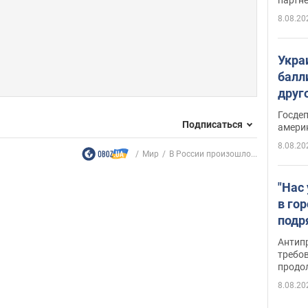
8.08.20
Укра
балл
друг
США 
Госде
Подписаться
амери
8.08.20
Мир
В России произошло...
"Нас
в го
подр
подд
Антип
виде
требо
продо
8.08.20