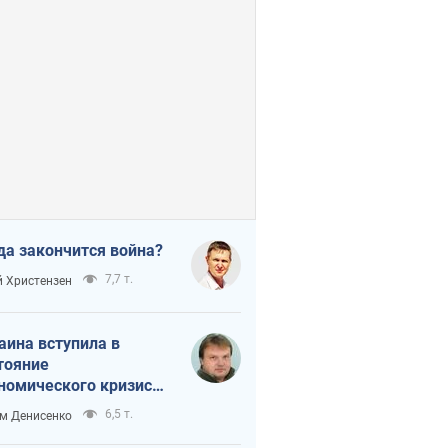
да закончится война?
7,7 т.
 Христензен
аина вступила в
тояние
номического кризиса.
ь ли свет в конце
6,5 т.
м Денисенко
неля?