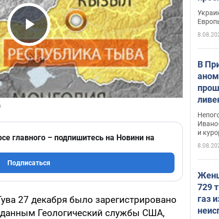
гран
Украин
Европ
8.08.20
Play Video
В Пр
аном
прош
ливе
прев
Непог
Виде
Ивано
и кур
рсе главного – подпишитесь на Новини на
8.08.20
Подписаться
Женщ
729 т
газ 
Тува 27 декабря было зарегистрировано
неис
 данным Геологический службы США,