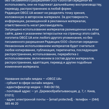
без письменного разрешения ООО «Золотая середина» их
использовать, они не подлежат дальнейшему воспроизводству,
переводу, распространению в любой форме.
Редакция OBOZ.UA может не разделять точку зрения,
изложенную в авторском материале. За достоверность
информации, размещенной в рекламных материалах,
ответственность несет рекламодатель.
Запрещено использование материалов размещенных на этом
сайте, даже с указанием гиперссылки на страницу этого сайта,
логотипа OBOZ.UA или любого другого упоминания, но без
письменного разрешения Редакции/ООО «Золотая середина»
Незаконным использованием материалов будет считаться:
любое копирование, публикация, перепечатка, последующее
распространение, использование, переработка с
использованием, включением в состав других материалов,
распространение, адаптация, перевод и другие подобные
изменения материала.
Название онлайн медиа — «OBOZ.UA»
- субъект в сфере онлайн медиа;
- идентификатор медиа — R40-06156;
- почтовый адрес — ул. Деревообрабатывающая, д. 7, г. Киев,
01013;
- адрес электронной почты —
[email protected]
; - телефон — (044)
585 46 20