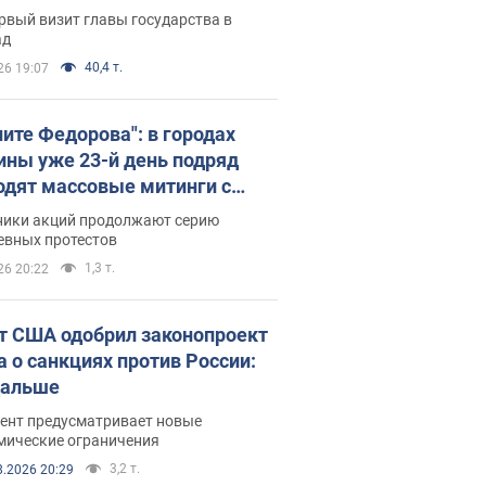
рвый визит главы государства в
ад
40,4 т.
26 19:07
ните Федорова": в городах
ины уже 23-й день подряд
одят массовые митинги с
атами. Фото и видео
ники акций продолжают серию
евных протестов
1,3 т.
26 20:22
т США одобрил законопроект
а о санкциях против России:
дальше
ент предусматривает новые
мические ограничения
3,2 т.
8.2026 20:29