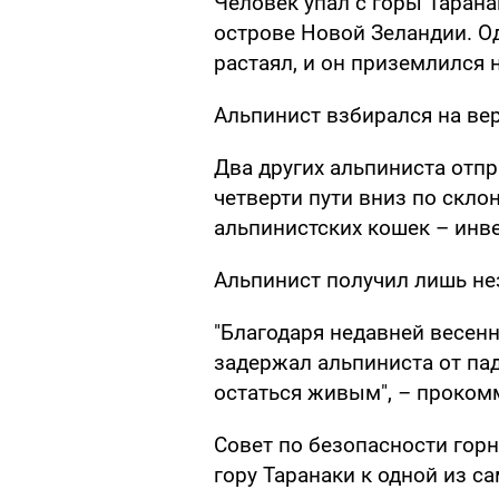
Человек упал с горы Тарана
острове Новой Зеландии. Од
растаял, и он приземлился н
Альпинист взбирался на вер
Два других альпиниста отп
четверти пути вниз по скло
альпинистских кошек – инв
Альпинист получил лишь не
"Благодаря недавней весенн
задержал альпиниста от па
остаться живым",
–
прокомм
Совет по безопасности гор
гору Таранаки к одной из с