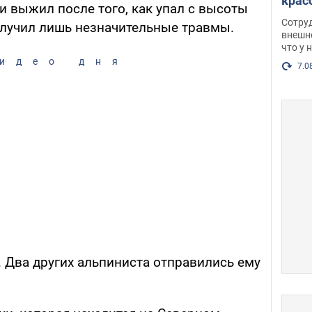
крас
и выжил после того, как упал с высоты
оско
Сотру
олучил лишь незначительные травмы.
посл
внешн
что у 
разг
идео дня
Фото
7.0
 Два других альпиниста отправились ему