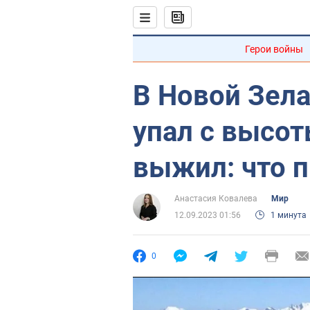
Герои войны
В Новой Зел
упал с высот
выжил: что 
Анастасия Ковалева
Мир
12.09.2023 01:56
1 минута
0