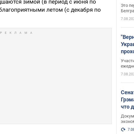
удшаются зимой (в период с июня по
Это пе
е благоприятными летом (с декабря по
Белгр
7.08.20
"Вер
Укра
прох
плак
Участ
ежедн
7.08.20
Сена
Грэм
что 
Докум
эконо
7.0