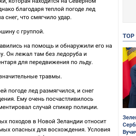
ки, которая находится на Северном
нако благодаря теплой погоде лед
а снег, что смягчило удар.
шину с группой.
TO
равились на помощь и обнаружили его на
ну. Он лежал там без ледоруба и
ентаря для передвижения по льду.
значительные травмы.
ей погоде лед размягчился, и снег
дения. Ему очень посчастливилось
ентировал случай спикер полиции.
Зеле
ных походов в Новой Зеландии относит
Серб
амых опасных для восхождения. Условия
Вучи