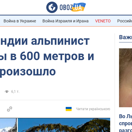
Война в Украине
Война Израиля и Ирана
VENETO
Россий
Важ
андии альпинист
ы в 600 метров и
произошло
6,1 т.
Читати українською
Во Л
спро
разг