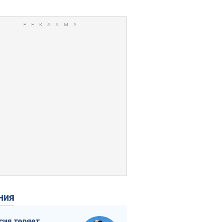
ения
сия теряет