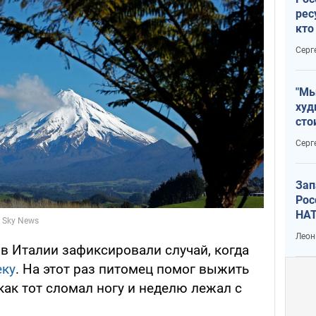
рес
кто
дик
Серг
"Мы
худ
сто
отч
Серг
рак
Зап
Рос
НАТ
Леон
в Италии зафиксировали случай, когда
еку
. На этот раз питомец помог выжить
 как тот сломал ногу и неделю лежал с