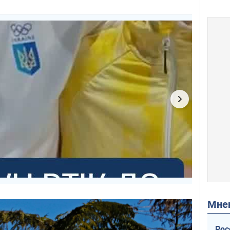
Мн
Рос