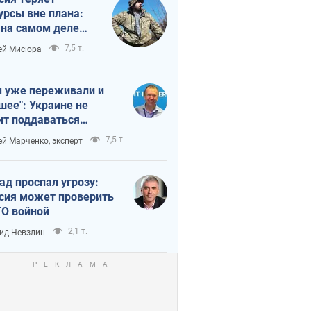
урсы вне плана:
 на самом деле
тует темп войны
7,5 т.
ей Мисюра
 уже переживали и
шее": Украине не
ит поддаваться
аянию из-за
7,5 т.
ей Марченко, эксперт
етного террора
ад проспал угрозу:
сия может проверить
О войной
2,1 т.
ид Невзлин