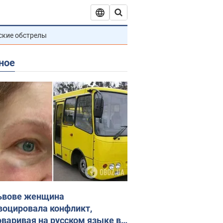
ские обстрелы
ное
ьвове женщина
воцировала конфликт,
оваривая на русском языке в