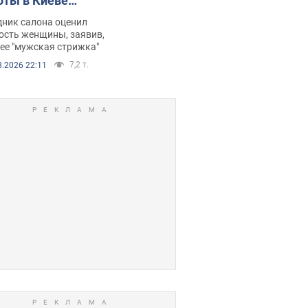
оты в Киеве
рбил женщину
дник салона оценил
е химиотерапии,
ость женщины, заявив,
нее "мужская стрижка"
орелся скандал.
7,2 т.
8.2026 22:11