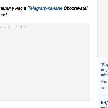
ация у нас в
Telegram-канале
Obozrevatel
йки!
"Ва
выд
обс
дро
Укра
офи
2
КНД
вой