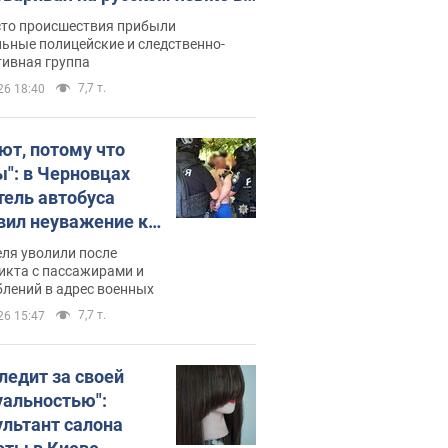
рутке: полиция составила
сто происшествия прибыли
нистративный протокол.
ьные полицейские и следственно-
тивная группа
о
7,7 т.
26 18:40
ют, потому что
ы": в Черновцах
тель автобуса
вил неуважение к
инским военным и
ля уволили после
тился за это.
икта с пассажирами и
лений в адрес военных
о
7,7 т.
26 15:47
следит за своей
уальностью":
ультант салона