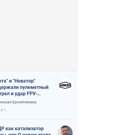
рта" и "Новатор"
ержали пулеметный
трел и удар FPV-
на, сохранив жизнь
инская Бронетехника
церу ВСУ
,4 т.
Р как катализатор
ны, или О новом этапе