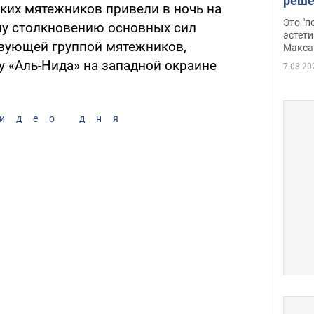
реше
ских мятежников привели в ночь на
росс
Это "
му столкновению основных сил
дрон
эстети
вующей группой мятежников,
Макса
 «Аль-Нида» на западной окраине
7.08.20
идео дня