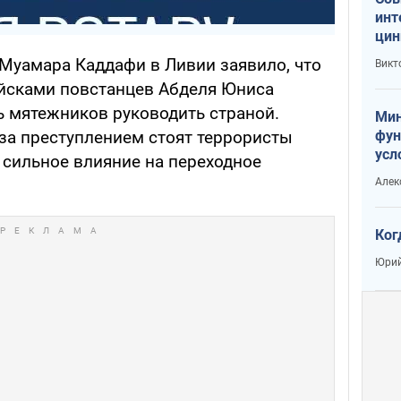
инт
цин
или
Муамара Каддафи в Ливии заявило, что
Викт
Тра
йсками повстанцев Абделя Юниса
ь мятежников руководить страной.
Мин
фун
 за преступлением стоят террористы
усл
сильное влияние на переходное
вое
Алек
Ког
Юрий