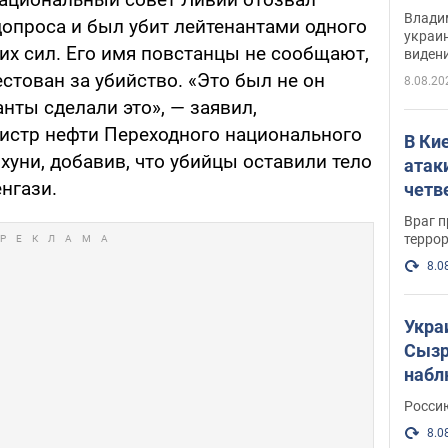
Инте
Владим
допроса и был убит лейтенантами одного
украи
их сил. Его имя повстанцы не сообщают,
виден
партне
естован за убийство. «Это был не он
8.08.20
анты сделали это», — заявил,
истр нефти Переходного национального
В Ки
хуни, добавив, что убийцы оставили тело
атак
енгази.
четв
Враг 
терро
8.0
Укра
Сызр
набл
"Сив
Росси
Фото
8.0