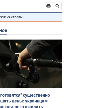
ские обстрелы
ное
"готовятся" существенно
шать цены: украинцам
казали, чего ожидать