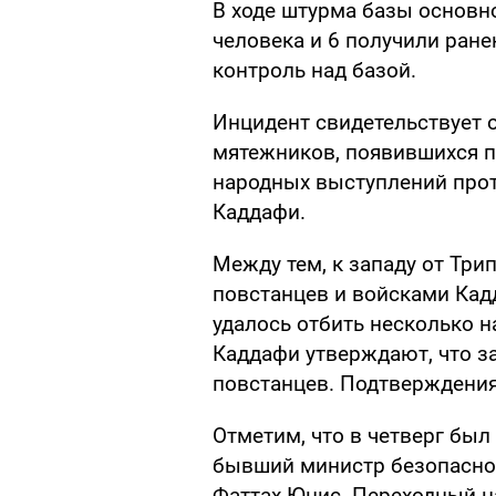
В ходе штурма базы основн
человека и 6 получили ране
контроль над базой.
Инцидент свидетельствует о
мятежников, появившихся п
народных выступлений про
Каддафи.
Между тем, к западу от Тр
повстанцев и войсками Кад
удалось отбить несколько 
Каддафи утверждают, что за
повстанцев. Подтверждения
Отметим, что в четверг бы
бывший министр безопасно
Фаттах Юнис. Переходный н