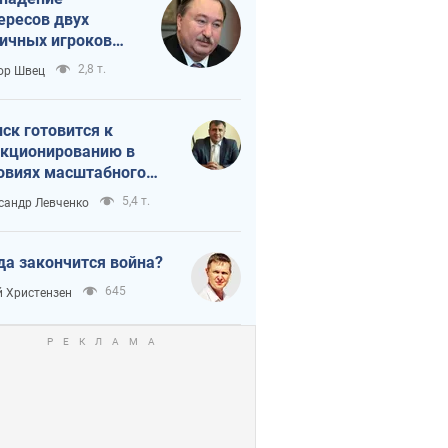
ересов двух
ичных игроков
 тайный план
2,8 т.
ор Швец
мпа и Путина?
ск готовится к
кционированию в
овиях масштабного
нного кризиса
5,4 т.
сандр Левченко
да закончится война?
645
 Христензен