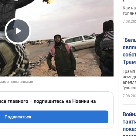
Как на
топли
7.08.20
Play Video
"Бел
явля
собс
Трам
прио
Трамп 
стро
немед
апелля
баль
"ужас
стои
7.08.20
долл
рсе главного – подпишитесь на Новини на
Войн
Подписаться
такт
пока