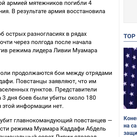
ой армией мятежников погибли 4
ния. В результате армия восстановила
б острых разногласиях в рядах
TO
очти через полгода после начала
тив режима лидера Ливии Муамара
иполи продолжаются бои между отрядами
дафи. Повстанцы заявляют, что им
населенных пунктов. Представители
 3 дня боев были убиты около 180
 этой информации нет.
Коне
л убит главнокомандующий повстанцев —
на с
сти режима Муамара Каддафи Абдель
защи
ациональный совет Ливии отозвал