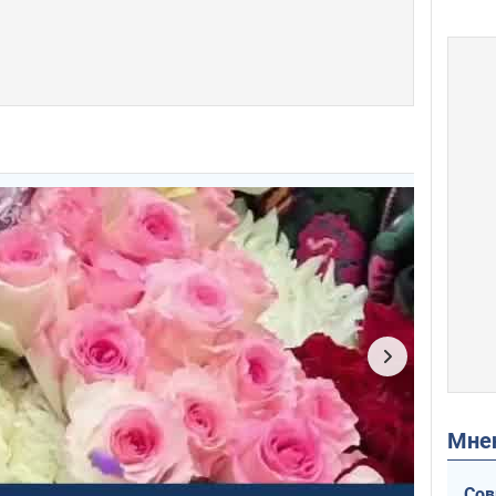
Мн
Сов