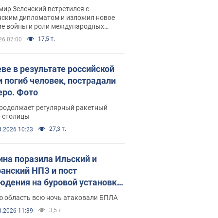
рвью с Безсмертным
ир Зеленский встретился с
нским дипломатом и изложил новое
ие войны и роли международных
ров в борьбе с Россией
17,5 т.
26 07:00
еве в результате российской
и погиб человек, пострадали
еро. Фото
продолжает регулярный ракетный
р столицы
27,3 т.
8.2026 10:23
ина поразила Ильский и
анский НПЗ и пост
юдения на буровой установке
аш": Генштаб раскрыл детали.
ю область всю ночь атаковали БПЛА
 и видео
3,5 т.
8.2026 11:39