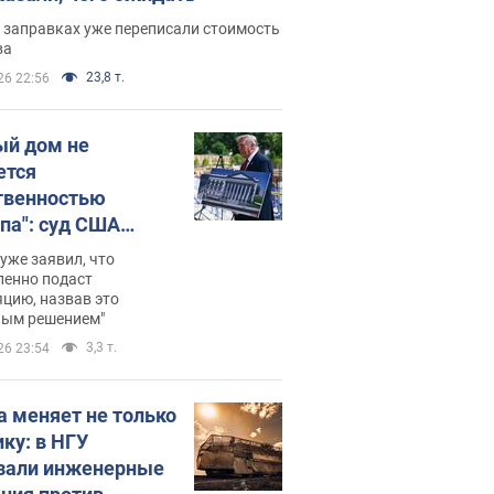
 заправках уже переписали стоимость
ва
23,8 т.
26 22:56
ый дом не
ется
твенностью
па": суд США
становил
уже заявил, что
ительство
ленно подаст
цию, назвав это
ного зала
ным решением"
мостью 400 млн
3,3 т.
26 23:54
аров
а меняет не только
ику: в НГУ
зали инженерные