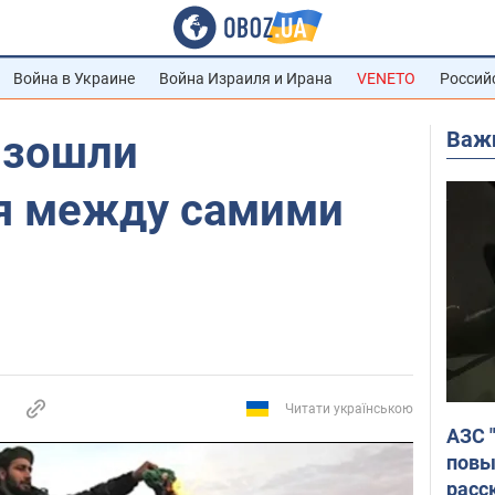
Война в Украине
Война Израиля и Ирана
VENETO
Россий
Важ
изошли
я между самими
Читати українською
АЗС 
повы
расс