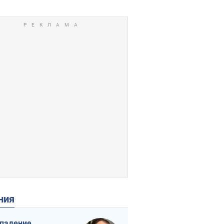
ения
падение