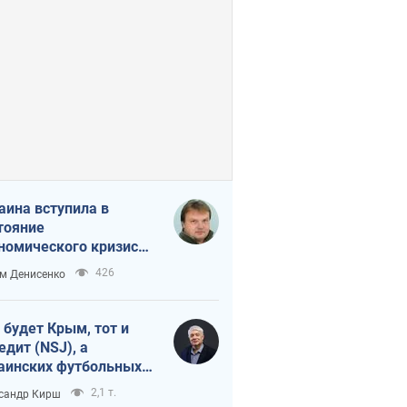
аина вступила в
тояние
номического кризиса.
ь ли свет в конце
426
м Денисенко
неля?
 будет Крым, тот и
едит (NSJ), а
аинских футбольных
овников могут
2,1 т.
сандр Кирш
вать убийцами