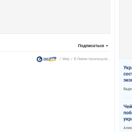
Подписаться
Мир
В Ливии произошли...
Укр
сос
эко
Ест
Вади
тун
Чей
поб
укр
чин
Алек
наз