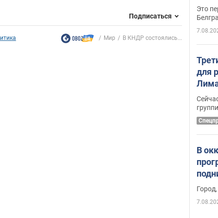
Это пе
Подписаться
Белгр
7.08.20
итика
Мир
В КНДР состоялись...
Трет
для 
Лима
крит
Сейчас
удал
групп
Спецп
В ок
прог
подн
виде
Город,
7.08.20