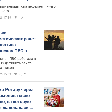
дость, ведь у нее нет детей
вам певицы, она не делает ничего
чного
5,2 т.
26 17:39
ько
истических ракет
хватила
инская ПВО в
: в Минобороны
нская ПВО работала в
али цифру
ях дефицита ракет-
ватчиков
6,9 т.
26 15:09
ка Ротару через
изменила свою
ию, на которую
е жаловалась: