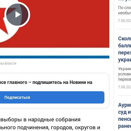
моло
По сло
необы
7.08.20
Play Video
Скол
балл
пере
укра
июле
Украи
назв
услови
перех
рсе главного – подпишитесь на Новини на
7.08.20
Подписаться
Аури
суд 
пенс
 выборы в народные собрания
ране
ьного подчинения, городов, округов и