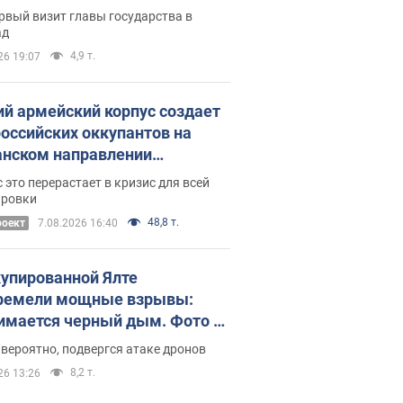
рвый визит главы государства в
ад
4,9 т.
26 19:07
ий армейский корпус создает
российских оккупантов на
нском направлении
ический дискомфорт: как это
 это перерастает в кризис для всей
ось
ировки
48,8 т.
роект
7.08.2026 16:40
купированной Ялте
ремели мощные взрывы:
имается черный дым. Фото и
о
 вероятно, подвергся атаке дронов
8,2 т.
26 13:26