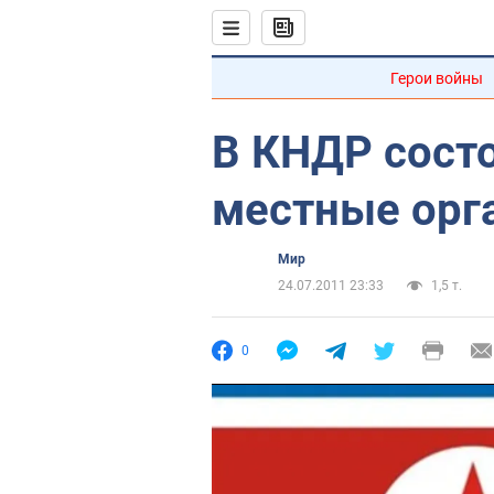
Герои войны
В КНДР сост
местные орг
Мир
24.07.2011 23:33
1,5 т.
0