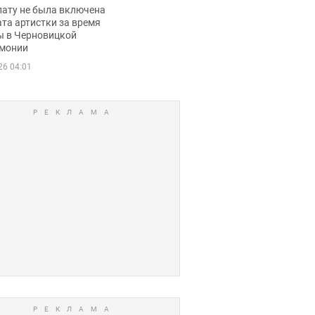
ько получала
лату не была включена
ца
та артистки за время
ы в Черновицкой
монии
26 04:01