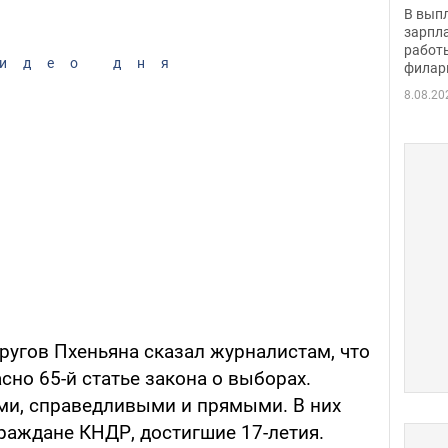
скол
В вып
певи
зарпла
работ
идео дня
филар
8.08.20
ругов Пхеньяна сказал журналистам, что
сно 65-й статье закона о выборах.
и, справедливыми и прямыми. В них
граждане КНДР, достигшие 17-летия.