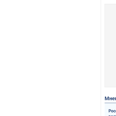
Мн
Рос