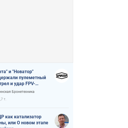
рта" и "Новатор"
ержали пулеметный
трел и удар FPV-
на, сохранив жизнь
инская Бронетехника
церу ВСУ
,7 т.
Р как катализатор
ны, или О новом этапе