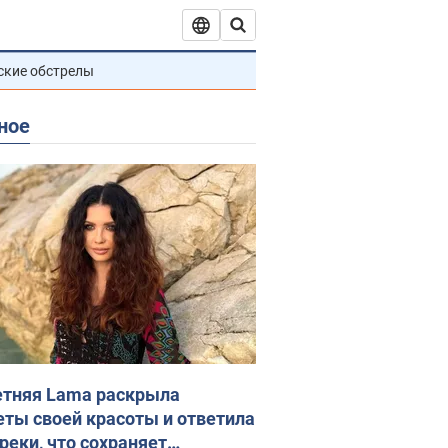
ские обстрелы
ное
етняя Lama раскрыла
еты своей красоты и ответила
реки, что сохраняет