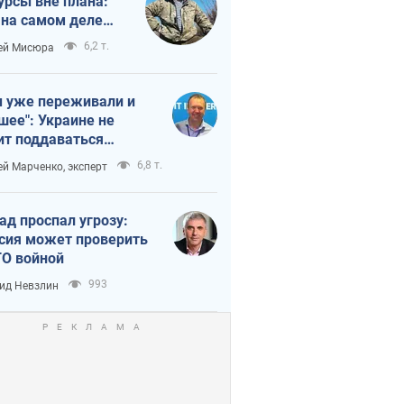
урсы вне плана:
 на самом деле
тует темп войны
6,2 т.
ей Мисюра
 уже переживали и
шее": Украине не
ит поддаваться
аянию из-за
6,8 т.
ей Марченко, эксперт
етного террора
ад проспал угрозу:
сия может проверить
О войной
993
ид Невзлин