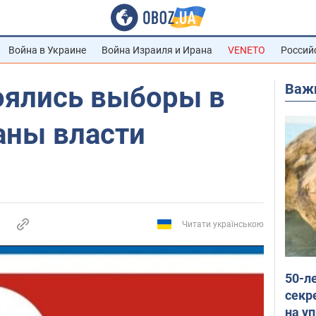
Война в Украине
Война Израиля и Ирана
VENETO
Россий
Важ
оялись выборы в
аны власти
Читати українською
50-л
секр
на уп