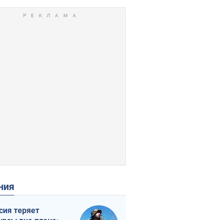
ения
сия теряет