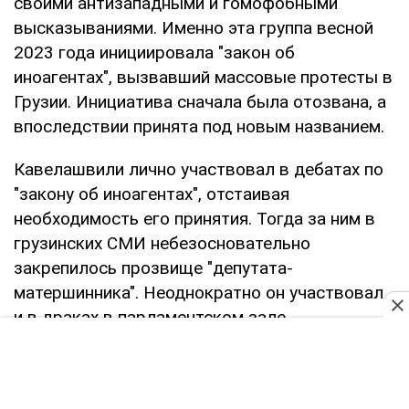
своими антизападными и гомофобными
высказываниями. Именно эта группа весной
2023 года инициировала "закон об
иноагентах", вызвавший массовые протесты в
Грузии. Инициатива сначала была отозвана, а
впоследствии принята под новым названием.
Кавелашвили лично участвовал в дебатах по
"закону об иноагентах", отстаивая
необходимость его принятия. Тогда за ним в
грузинских СМИ небезосновательно
закрепилось прозвище "депутата-
матершинника". Неоднократно он участвовал
и в драках в парламентском зале.
В своей декларации кандидат в президенты
Грузии указал, что из недвижимости владеет