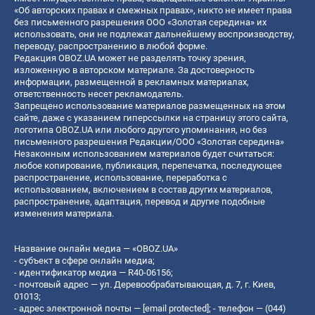
«Об авторских правах и смежных правах», никто не имеет права
без письменного разрешения ООО «Золотая середина» их
использовать, они не подлежат дальнейшему воспроизводству,
переводу, распространению в любой форме.
Редакция OBOZ.UA может не разделять точку зрения,
изложенную в авторском материале. За достоверность
информации, размещенной в рекламных материалах,
ответственность несет рекламодатель.
Запрещено использование материалов размещенных на этом
сайте, даже с указанием гиперссылки на страницу этого сайта,
логотипа OBOZ.UA или любого другого упоминания, но без
письменного разрешения Редакции/ООО «Золотая середина»
Незаконным использованием материалов будет считаться:
любое копирование, публикация, перепечатка, последующее
распространение, использование, переработка с
использованием, включением в состав других материалов,
распространение, адаптация, перевод и другие подобные
изменения материала.
Название онлайн медиа — «OBOZ.UA»
- субъект в сфере онлайн медиа;
- идентификатор медиа — R40-06156;
- почтовый адрес — ул. Деревообрабатывающая, д. 7, г. Киев,
01013;
- адрес электронной почты —
[email protected]
; - телефон — (044)