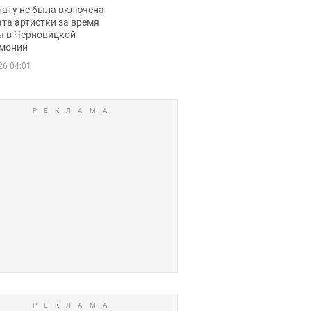
ько получала
лату не была включена
ца
та артистки за время
ы в Черновицкой
монии
26 04:01