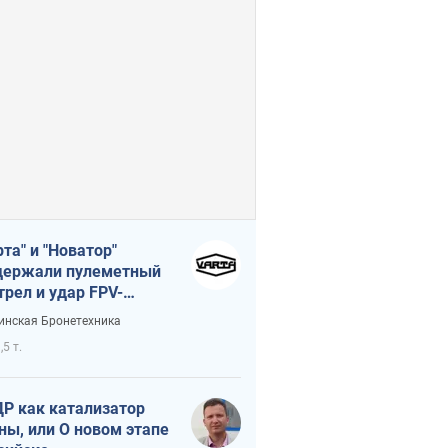
рта" и "Новатор"
ержали пулеметный
трел и удар FPV-
на, сохранив жизнь
инская Бронетехника
церу ВСУ
,5 т.
Р как катализатор
ны, или О новом этапе