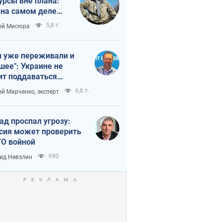
урсы вне плана:
 на самом деле
тует темп войны
5,8 т.
ей Мисюра
 уже переживали и
шее": Украине не
ит поддаваться
аянию из-за
6,6 т.
ей Марченко, эксперт
етного террора
ад проспал угрозу:
сия может проверить
О войной
690
ид Невзлин