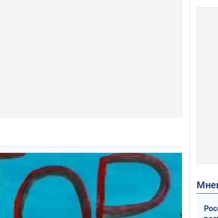
Мн
Рос