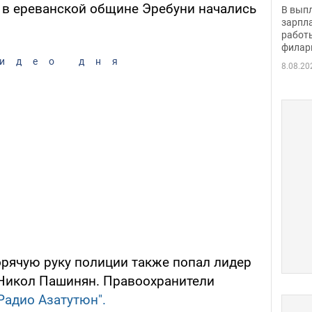
скол
я в ереванской общине Эребуни начались
В вып
певи
зарпла
работ
филар
идео дня
8.08.20
рячую руку полиции также попал лидер
Никол Пашинян. Правоохранители
Радио Азатутюн".