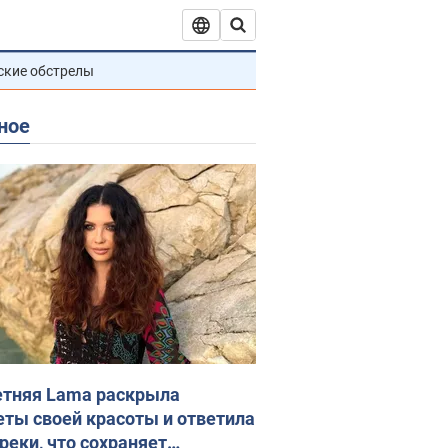
ские обстрелы
ное
етняя Lama раскрыла
еты своей красоты и ответила
реки, что сохраняет