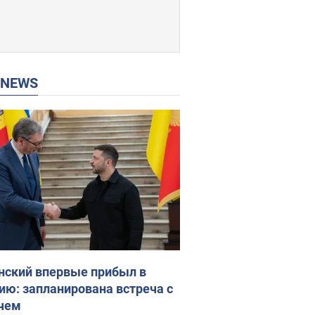
P NEWS
нский впервые прибыл в
ию: запланирована встреча с
чем