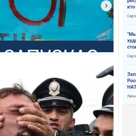
рес
кто
дик
Серг
"Мы
худ
сто
отч
Серг
рак
Зап
Рос
НАТ
Леон