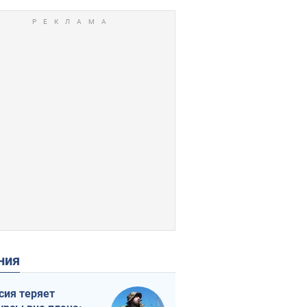
ения
сия теряет