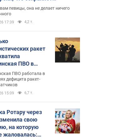
дость, ведь у нее нет детей
вам певицы, она не делает ничего
чного
4,2 т.
26 17:39
ько
истических ракет
хватила
инская ПВО в
: в Минобороны
нская ПВО работала в
али цифру
ях дефицита ракет-
ватчиков
6,7 т.
26 15:09
ка Ротару через
изменила свою
ию, на которую
е жаловалась: