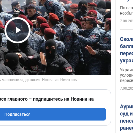
моло
По сло
необы
7.08.20
Play Video
Скол
балл
пере
укра
июле
Украи
назв
услови
перех
7.08.20
рсе главного – подпишитесь на Новини на
Аури
суд 
Подписаться
пенс
ране