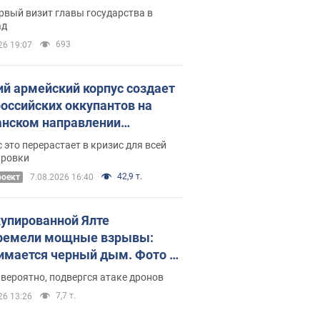
рвый визит главы государства в
ад
693
26 19:07
ий армейский корпус создает
российских оккупантов на
нском направлении
ический дискомфорт: как это
 это перерастает в кризис для всей
ось
ировки
42,9 т.
роект
7.08.2026 16:40
купированной Ялте
ремели мощные взрывы:
имается черный дым. Фото и
о
 вероятно, подвергся атаке дронов
7,7 т.
26 13:26