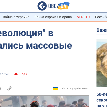
Война в Украине
Война Израиля и Ирана
VENETO
Россий
Важ
еволюция" в
чались массовые
8 16:48
57,8 т.
Читати українською
50-л
секр
на уп