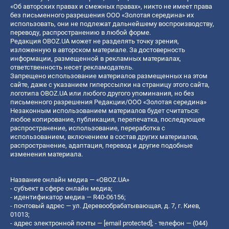
«Об авторских правах и смежных правах», никто не имеет права
без письменного разрешения ООО «Золотая середина» их
использовать, они не подлежат дальнейшему воспроизводству,
переводу, распространению в любой форме.
Редакция OBOZ.UA может не разделять точку зрения,
изложенную в авторском материале. За достоверность
информации, размещенной в рекламных материалах,
ответственность несет рекламодатель.
Запрещено использование материалов размещенных на этом
сайте, даже с указанием гиперссылки на страницу этого сайта,
логотипа OBOZ.UA или любого другого упоминания, но без
письменного разрешения Редакции/ООО «Золотая середина»
Незаконным использованием материалов будет считаться:
любое копирование, публикация, перепечатка, последующее
распространение, использование, переработка с
использованием, включением в состав других материалов,
распространение, адаптация, перевод и другие подобные
изменения материала.
Название онлайн медиа — «OBOZ.UA»
- субъект в сфере онлайн медиа;
- идентификатор медиа — R40-06156;
- почтовый адрес — ул. Деревообрабатывающая, д. 7, г. Киев,
01013;
- адрес электронной почты —
[email protected]
; - телефон — (044)