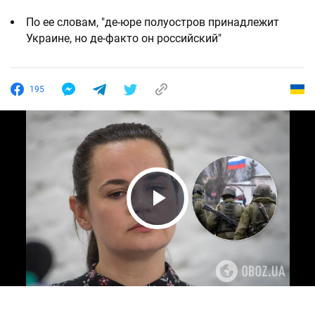
По ее словам, "де-юре полуостров принадлежит
Украине, но де-факто он российский"
195
Play Video