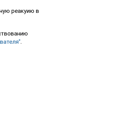
ную реакуию в
ествованию
вателя"
.