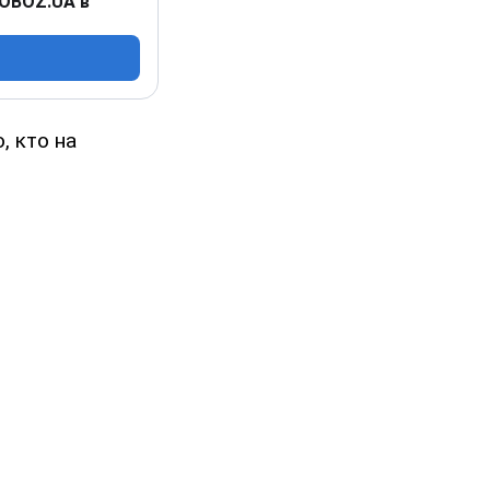
 OBOZ.UA в
, кто на