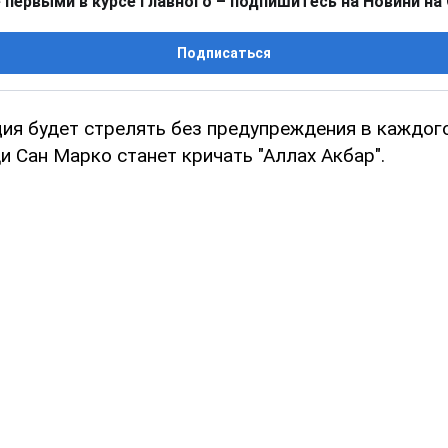
 первыми в курсе главного – подпишитесь на Новини на
Подписаться
ия будет стрелять без предупреждения в каждого
 Сан Марко станет кричать "Аллах Акбар".