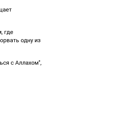
щает
, где
орвать одну из
ься с Аллахом",