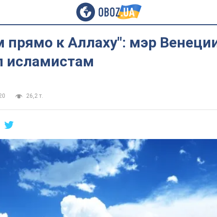
 прямо к Аллаху": мэр Венеци
л исламистам
20
26,2 т.