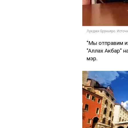
"Мы отправим их
"Аллах Акбар" н
мэр.