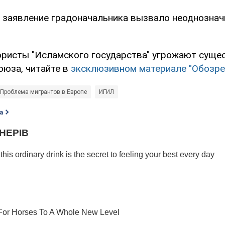
о заявление градоначальника вызвало неоднознач
рористы "Исламского государства" угрожают сущ
оюза, читайте в
эксклюзивном материале "Обозре
Проблема мигрантов в Европе
ИГИЛ
а