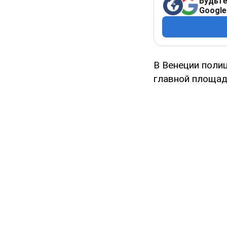
Будьте
Google
В Венеции полиц
главной площади