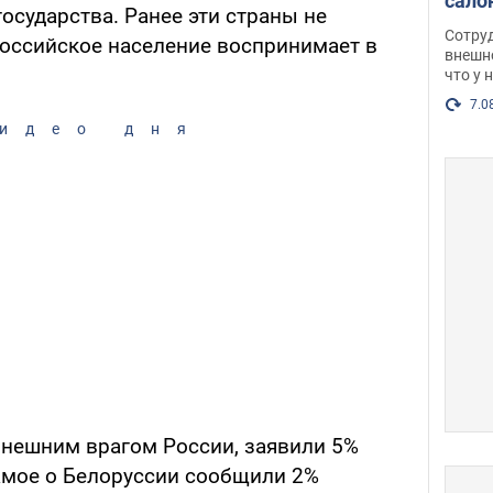
сало
осударства. Ранее эти страны не
оско
Сотру
 российское население воспринимает в
посл
внешн
что у 
разг
Фото
7.0
идео дня
 внешним врагом России, заявили 5%
самое о Белоруссии сообщили 2%