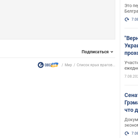
Это пе
Белгр
7.0
"Вер
Укра
Подписаться
прох
плак
Участ
Мир
Список ярых врагов...
ежедн
7.08.20
Сена
Грэм
что 
Докум
эконо
7.0