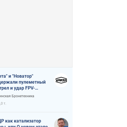
рта" и "Новатор"
ержали пулеметный
трел и удар FPV-
на, сохранив жизнь
инская Бронетехника
церу ВСУ
,0 т.
Р как катализатор
ны, или О новом этапе