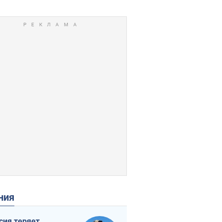
ения
сия теряет