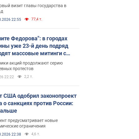
рвый визит главы государства в
ад
77,4 т.
8.2026 22:55
ните Федорова": в городах
ины уже 23-й день подряд
одят массовые митинги с
атами. Фото и видео
ники акций продолжают серию
евных протестов
2,2 т.
26 22:22
т США одобрил законопроект
а о санкциях против России:
дальше
ент предусматривает новые
мические ограничения
4,6 т.
8.2026 22:38