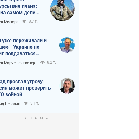
урсы вне плана:
 на самом деле
тует темп войны
8,7 т.
ей Мисюра
 уже переживали и
шее": Украине не
ит поддаваться
аянию из-за
8,2 т.
ей Марченко, эксперт
етного террора
ад проспал угрозу:
сия может проверить
О войной
3,1 т.
ид Невзлин