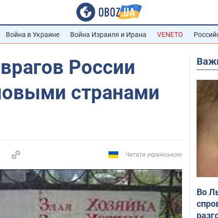
Война в Украине
Война Израиля и Ирана
VENETO
Россий
Важ
 врагов России
новыми странами
Читати українською
Во Л
спро
разг