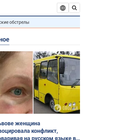
ские обстрелы
ное
ьвове женщина
воцировала конфликт,
оваривая на русском языке в