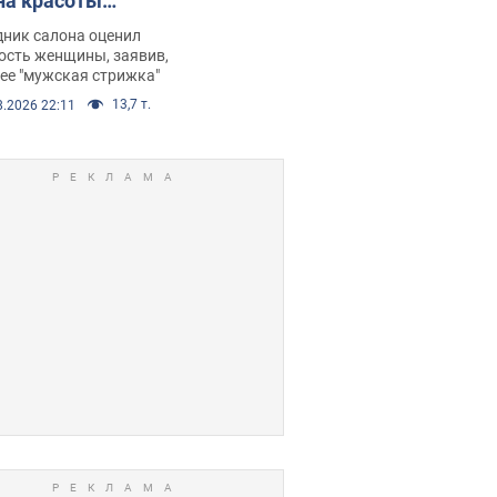
на красоты
рбил женщину
дник салона оценил
е химиотерапии,
ость женщины, заявив,
нее "мужская стрижка"
орелся скандал.
13,7 т.
8.2026 22:11