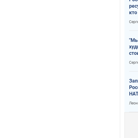
рес
кто
дик
Серг
"Мы
худ
сто
отч
Серг
рак
Зап
Рос
НАТ
Леон