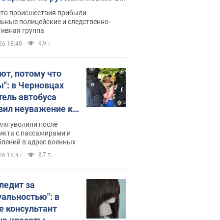
рутке: полиция составила
сто происшествия прибыли
нистративный протокол.
ьные полицейские и следственно-
тивная группа
о
9,9 т.
26 18:40
ют, потому что
ы": в Черновцах
тель автобуса
вил неуважение к
инским военным и
ля уволили после
тился за это.
икта с пассажирами и
лений в адрес военных
о
8,7 т.
26 15:47
следит за
уальностью": в
е консультант