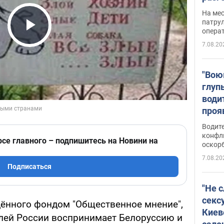
марш
На ме
адми
патрул
опера
Виде
Play Video
7.08.20
"Вою
глуп
води
проя
укра
Водите
попла
конфл
рсе главного – подпишитесь на Новини на
оскорб
Виде
7.08.20
Подписаться
"Не 
секс
едённого фондом "Общественное мнение",
Киев
елей России воспринимает Белоруссию и