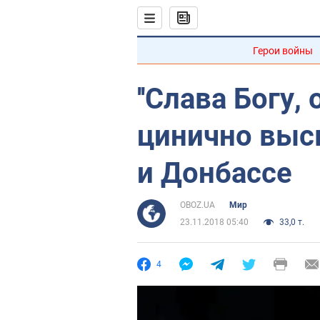
Герои войны
''Слава Богу, 
цинично выс
и Донбассе
OBOZ.UA
Мир
23.11.2018 05:40
33,0 т.
4