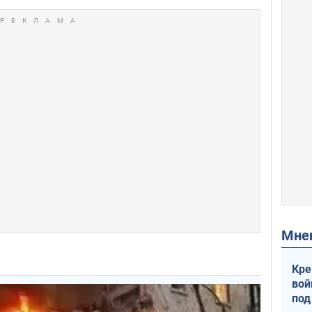
Мн
Кре
вой
под