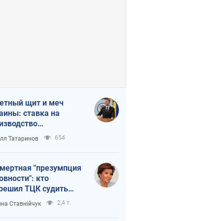
етный щит и меч
аины: ставка на
изводство
ственных ракет
654
лл Татаринов
мертная "презумпция
овности": кто
решил ТЦК судить
ибших защитников
2,4 т.
на Ставнійчук