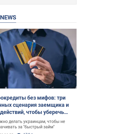
P NEWS
окредиты без мифов: три
чных сценария заемщика и
 действий, чтобы уберечь
 деньги
жно делать украинцам, чтобы не
ачивать за "быстрый займ"