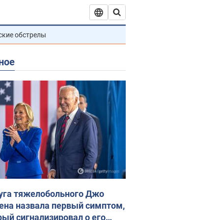
ские обстрелы
ное
уга тяжелобольного Джо
ена назвала первый симптом,
рый сигнализировал о его