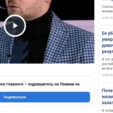
"агр
Сначал
внима
6.08.20
Play Video
Ее у
умер
дево
резу
атак
В тот 
обла
россий
ее бра
6.08.20
рсе главного – подпишитесь на Новини на
Поче
носи
Подписаться
хала
В этом