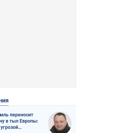
ения
мль переносит
ну в тыл Европы:
 угрозой