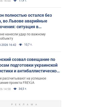
17,9 т.
26 16:00
он полностью остался без
а, во Львове аварийные
ючения: ситуация в
госистеме 6 августа
яне нанесли удар по важному
ообъекту
10,7 т.
8.2026 16:42
нский созвал совещание по
осам подготовки украинской
истики и антибаллистической
раммы FREYJA: какие
ве рассчитывают на успешное
ния готовятся
шение проекта FREYJA
34,5 т.
26 14:58