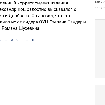
так и
военный корреспондент издания
6.08.20
ександр Коц радостно высказался о
 и Донбасса. Он заявил, что это
дило их от лидера ОУН Степана Бандеры
 Романа Шухевича.
идео дня