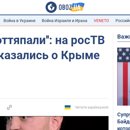
Война в Украине
Война Израиля и Ирана
VENETO
Россий
Важ
оттяпали'': на росТВ
казались о Крыме
Читати українською
Супр
Байд
кото