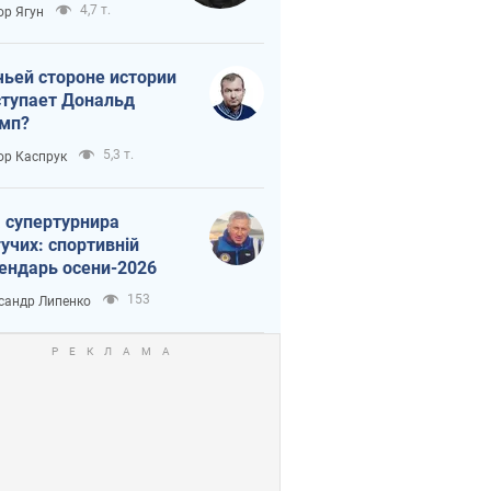
тическая
4,7 т.
ор Ягун
истика
чьей стороне истории
тупает Дональд
мп?
5,3 т.
ор Каспрук
 супертурнира
учих: спортивній
ендарь осени-2026
153
сандр Липенко