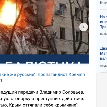
кри
Викт
лог
На 
выс
Тра
Викт
Два
Маг
кал
Алек
такие же русские'': пропагандист Кремля
П
 ведущий передачи Владимир Соловьев,
ную оговорку о преступных действиях
тью, Крым оттяпали себе крымчане", —