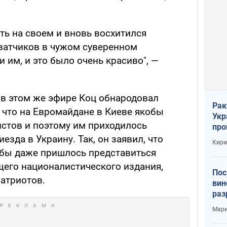
ть на своем и вновь восхитился
ватчиков в чужом суверенном
и им, и это было очень красиво", —
, в этом же эфире Коц обнародовал
Рак
 что на Евромайдане в Киеве якобы
Укр
стов и поэтому им приходилось
про
соб
зда в Украину. Так, он заявил, что
Кири
 бы даже пришлось представиться
его националистического издания,
Пос
атриотов.
вин
раз
пог
Мари