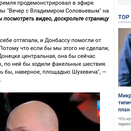
ремля продемонстрировал в эфире
мы "Вечер с Владимиром Соловьевым" на
TO
ы посмотреть видео, доскрольте страницу
 себе оттяпали, и Донбассу помогли от
 Потому что если бы мы этого не сделали,
 Донецке центральная, она бы сейчас
, по ней бы ходили факельные шествия.
 бы, наверное, площадью Шухевича", —
.
Микр
типи
план
свои
Что ну
перепл