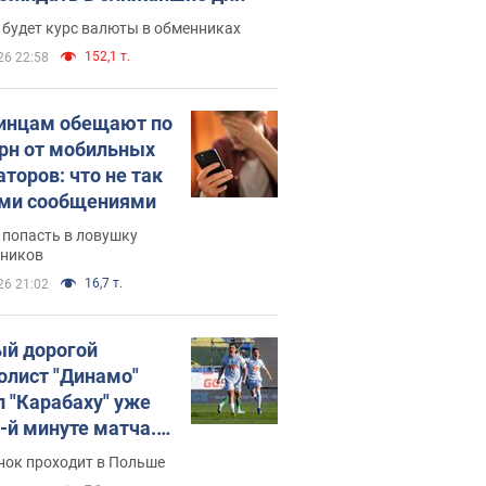
 будет курс валюты в обменниках
152,1 т.
26 22:58
инцам обещают по
грн от мобильных
аторов: что не так
ими сообщениями
 попасть в ловушку
ников
16,7 т.
26 21:02
й дорогой
олист "Динамо"
л "Карабаху" уже
0-й минуте матча.
о
нок проходит в Польше