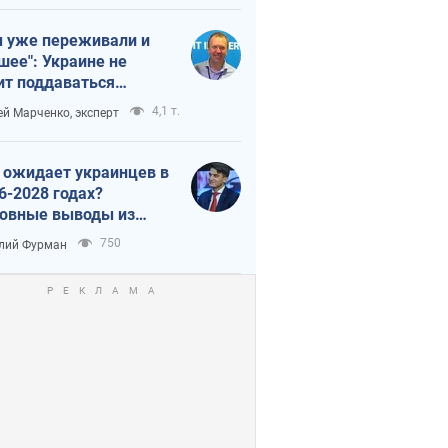
 уже переживали и
шее": Украине не
ит поддаваться
аянию из-за
4,1 т.
ей Марченко, эксперт
етного террора
 ожидает украинцев в
6-2028 годах?
овные выводы из
ых прогнозов от НБУ
750
лий Фурман