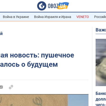
Война в Украине
Война Израиля и Ирана
VENETO
Россий
Важ
ий
ая новость: пушечное
малось о будущем
Банк
долл
чего