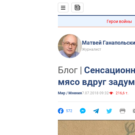
Герои войны
Матвей Ганапольск
Журналист
Блог |
Сенсационн
мясо вдруг заду
Мир / Мнения
7.07.2018 09:32
216,6 т.
572