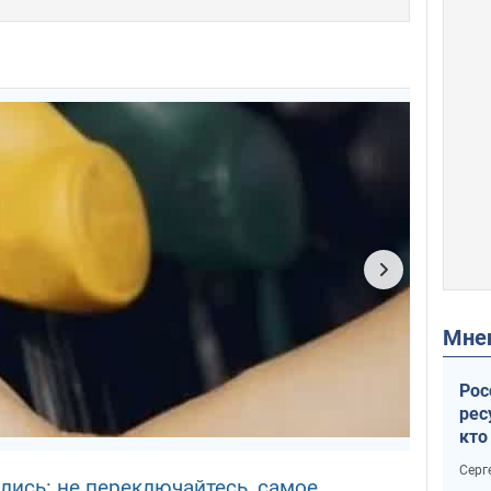
Мн
Рос
рес
кто
дик
Серг
лись: не переключайтесь, самое