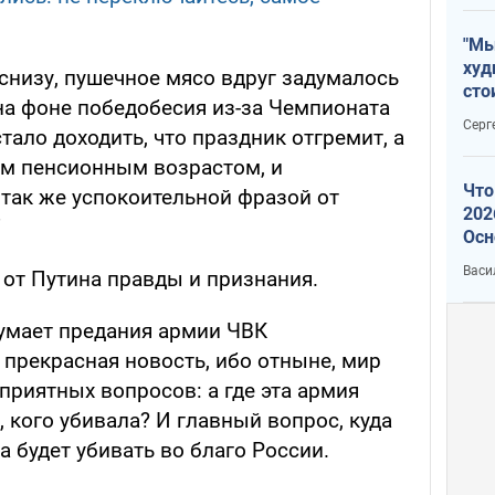
"Мы
худ
снизу, пушечное мясо вдруг задумалось
сто
на фоне победобесия из-за Чемпионата
отч
Серг
тало доходить, что праздник отгремит, а
рак
м пенсионным возрастом, и
Что
 так же успокоительной фразой от
202
"
Осн
нов
Васи
 от Путина правды и признания.
думает предания армии ЧВК
о прекрасная новость, ибо отныне, мир
приятных вопросов: а где эта армия
, кого убивала? И главный вопрос, куда
а будет убивать во благо России.