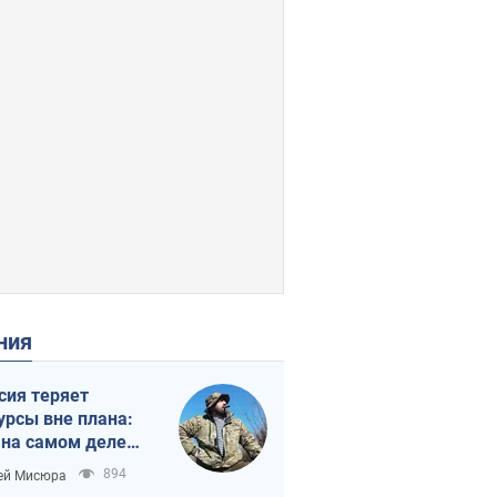
ения
сия теряет
урсы вне плана:
 на самом деле
тует темп войны
894
ей Мисюра