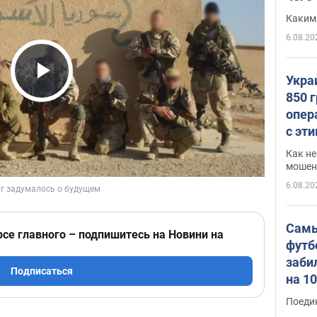
Каким
6.08.20
Укра
Play Video
850 
опер
с эт
Как не
мошен
6.08.20
Самы
рсе главного – подпишитесь на Новини на
футб
заби
Подписаться
на 1
Виде
Поеди