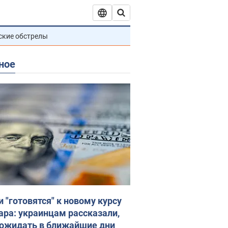
ские обстрелы
ное
и "готовятся" к новому курсу
ара: украинцам рассказали,
 ожидать в ближайшие дни