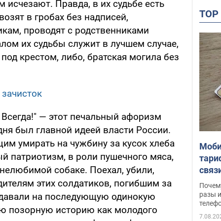
м исчезают. Правда, в их судьбе есть
TO
озят в гробах без надписей,
кам, проводят с родственниками
лом их судьбы служит в лучшем случае,
од крестом, либо, братская могила без
 зачисток
! Всегда!" — этот печальный афоризм
дня был главной идеей власти России.
им умирать на чужбину за кусок хлеба
Моби
 патриотизм, в роли пушечного мяса,
тари
нелюбимой собаке. Поехал, убили,
связ
жало
дителям этих солдатиков, погибшим за
Почем
разы и
о давали на последующую одинокую
телеф
ню позорную историю как молодого
7.08.20