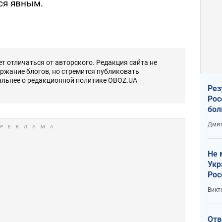
ся явным.
 отличаться от авторского. Редакция сайта не
ержание блогов, но стремится публиковать
альнее о редакционной политике OBOZ.UA
Рез
Рос
бол
Дмит
Не 
Укр
Рос
Викт
Отв