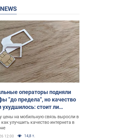
P NEWS
льные операторы подняли
фы "до предела", но качество
и ухудшилось: стоит ли
ваться на цены
у цены на мобильную связь выросли в
 как улучшить качество интернета в
оне
14,8 т.
26 12:00