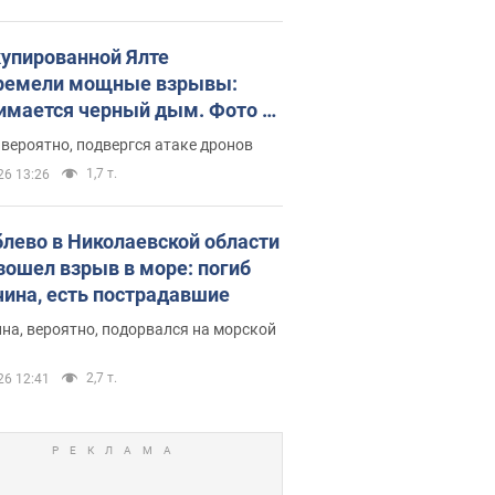
купированной Ялте
ремели мощные взрывы:
имается черный дым. Фото и
о
 вероятно, подвергся атаке дронов
1,7 т.
26 13:26
блево в Николаевской области
зошел взрыв в море: погиб
ина, есть пострадавшие
на, вероятно, подорвался на морской
2,7 т.
26 12:41