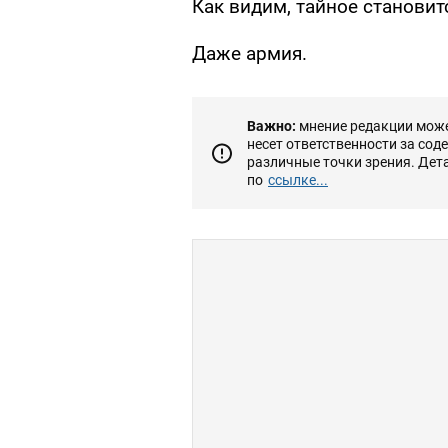
Как видим, тайное становит
Даже армия.
Важно:
мнение редакции может
несет ответственности за сод
различные точки зрения. Дет
по
ссылке...