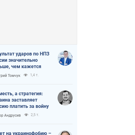
ультат ударов по НПЗ
сии значительно
ьше, чем кажется
1,4 т.
рий Томчук
месть, а стратегия:
аина заставляет
сию платить за войну
2,5 т.
ор Андрусив
ет на украинофобию –