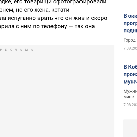
родке, его товарищи сфотографировали
нем, но его жена, кстати
В ок
а испуганно врать что он жив и скоро
прог
орила с ним по телефону — так она
подн
.
виде
Город,
7.08.20
В Ко
прои
мужч
Мужчи
мине
7.08.20