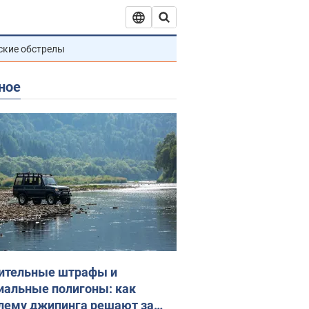
ские обстрелы
ное
ительные штрафы и
иальные полигоны: как
лему джипинга решают за