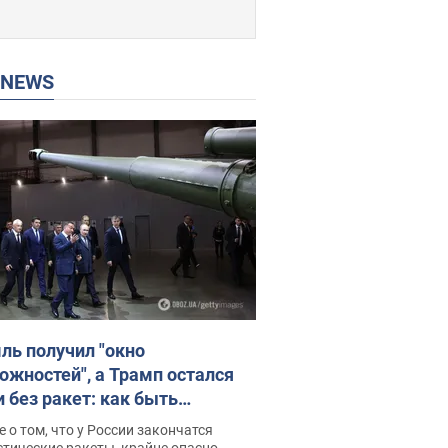
P NEWS
ль получил "окно
ожностей", а Трамп остался
и без ракет: как быть
ине? Интервью с Мельником
 о том, что у России закончатся
тические ракеты, крайне опасно,