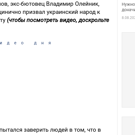
судь
ов, экс-бютовец Владимир Олейник,
Нужно 
неож
донач
цинично призвал украинский народ к
8.08.20
оту
(чтобы посмотреть видео, доскрольте
идео дня
пытался заверить людей в том, что в