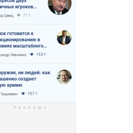
ересов двух
ичных игроков
 тайный план
7,7 т.
ор Швец
мпа и Путина?
ск готовится к
кционированию в
овиях масштабного
нного кризиса
13,5 т.
сандр Левченко
оружия, ни людей: как
ашенко создает
ую армию
10,7 т.
 Тышкевич