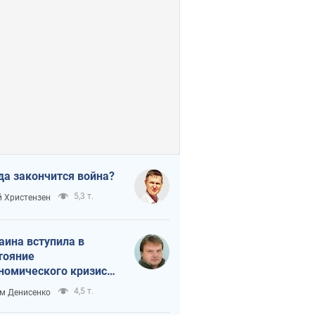
да закончится война?
5,3 т.
 Христензен
аина вступила в
тояние
номического кризиса.
ь ли свет в конце
4,5 т.
м Денисенко
неля?