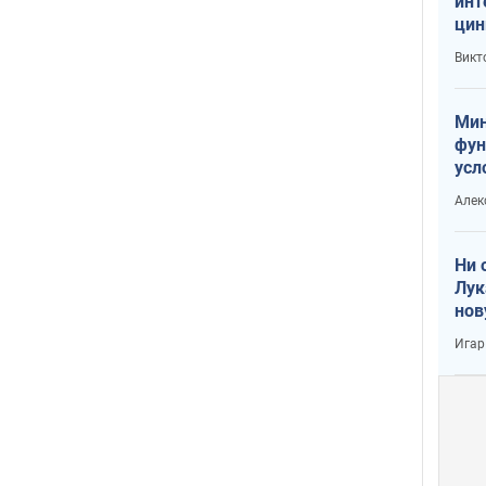
инт
цин
или
Викт
Тра
Мин
фун
усл
вое
Алек
Ни 
Лук
нов
Игар