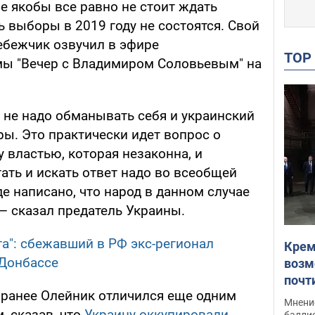
 якобы все равно не стоит ждать
 выборы в 2019 году не состоятся. Свой
ебежчик озвучил в эфире
TO
мы "Вечер с Владимиром Соловьевым" на
 не надо обманывать себя и украинский
ры. Это практически идет вопрос о
 властью, которая незаконна, и
ать и искать ответ надо во всеобщей
де написано, что народ в данном случае
 — сказал предатель Украины.
га": сбежавший в РФ экс-регионал
Крем
 Донбассе
возм
почт
, ранее Олейник отличился еще одним
Укра
Мнение
 сказав, что
Украину оккупировали
баллис