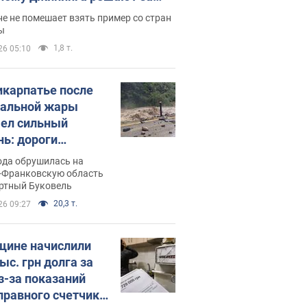
ицей
е не помешает взять пример со стран
ы
1,8 т.
26 05:10
икарпатье после
альной жары
ел сильный
нь: дороги
ратились в реки.
ода обрушилась на
о
-Франковскую область
ортный Буковель
20,3 т.
26 09:27
ине начислили
ыс. грн долга за
из-за показаний
правного счетчика: