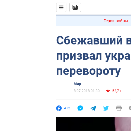
Герои войны
Сбежавший в
призвал укра
перевороту
Мир
8.07.2018 01:30
52,7 т.
412