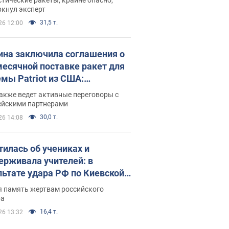
ркнул эксперт
31,5 т.
26 12:00
ина заключила соглашения о
есячной поставке ракет для
емы Patriot из США:
нский раскрыл подробности
акже ведет активные переговоры с
ейскими партнерами
30,0 т.
26 14:08
тилась об учениках и
ерживала учителей: в
льтате удара РФ по Киевской
сти погибли директор
я память жертвам российского
ского лицея, её муж и внук
ра
16,4 т.
26 13:32