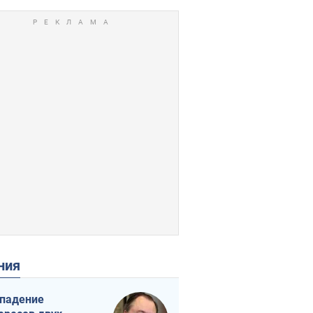
ения
падение