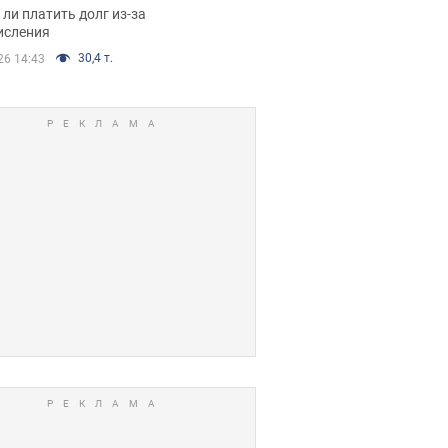
я вынес
ли платить долг из-за
иданное решение
исления
30,4 т.
26 14:43