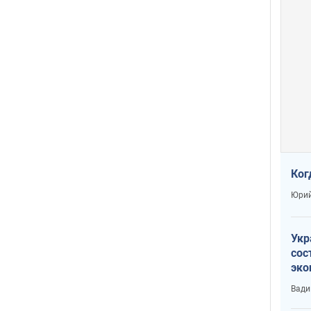
Ког
Юрий
Укр
сос
эко
Ест
Вади
тун