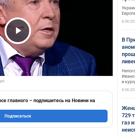
гран
Украин
Европ
8.08.20
Play Video
В Пр
аном
прош
ливе
прев
Непог
Виде
Ивано
и кур
8.08.20
рсе главного – подпишитесь на Новини на
Женщ
729 т
Подписаться
газ 
неис