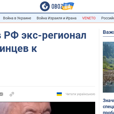
Война в Украине
Война Израиля и Ирана
VENETO
Россий
Важ
 РФ экс-регионал
инцев к
Читати українською
Знач
спец
проб