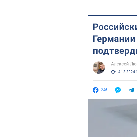
Российски
Германии 
подтверд
Алексей Лю
4.12.2024 
246