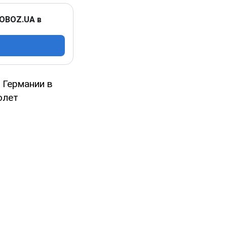
 OBOZ.UA в
 Германии в
олет