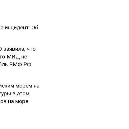
а инцидент. Об
 заявила, что
ого МИД не
абль ВМФ РФ
йским морем на
туры в этом
сов на море