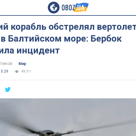
й корабль обстрелял вертоле
в Балтийском море: Бербок
ила инцидент
тиков
Мир
15:29
49,9 т.