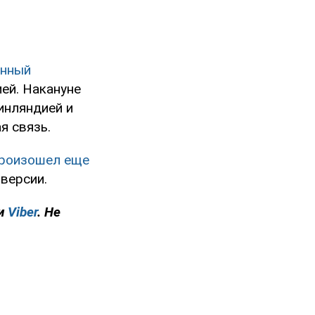
нный
ей. Накануне
инляндией и
я связь.
роизошел еще
версии.
и
Viber
. Не