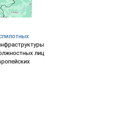
спилотных
инфраструктуры
должностных лиц
вропейских