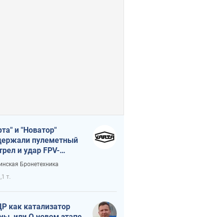
рта" и "Новатор"
ержали пулеметный
трел и удар FPV-
на, сохранив жизнь
инская Бронетехника
церу ВСУ
,1 т.
Р как катализатор
ны, или О новом этапе