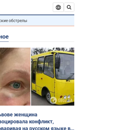
ские обстрелы
ное
ьвове женщина
воцировала конфликт,
оваривая на русском языке в