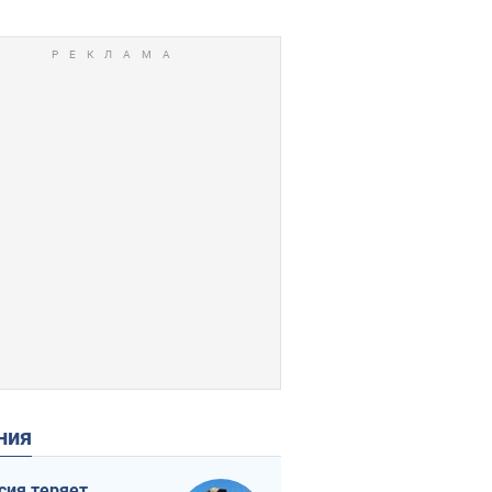
ения
сия теряет