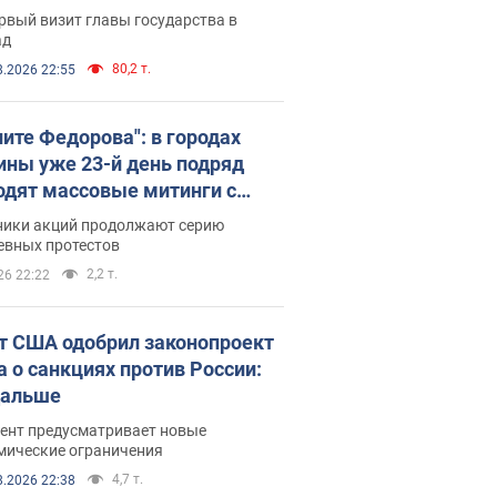
рвый визит главы государства в
ад
80,2 т.
8.2026 22:55
ните Федорова": в городах
ины уже 23-й день подряд
одят массовые митинги с
атами. Фото и видео
ники акций продолжают серию
евных протестов
2,2 т.
26 22:22
т США одобрил законопроект
а о санкциях против России:
дальше
ент предусматривает новые
мические ограничения
4,7 т.
8.2026 22:38