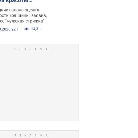
на красоты
рбил женщину
дник салона оценил
е химиотерапии,
ость женщины, заявив,
нее "мужская стрижка"
орелся скандал.
14,3 т.
8.2026 22:11