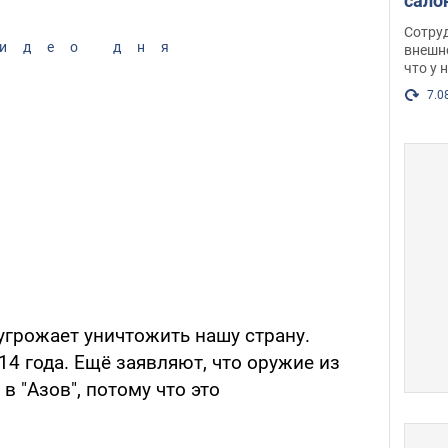
сало
оско
Сотру
посл
идео дня
внешн
что у 
разг
Фото
7.0
угрожает уничтожить нашу страну.
14 года. Ещё заявляют, что оружие из
 "Азов", потому что это