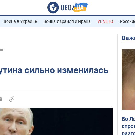
Война в Украине
Война Израиля и Ирана
VENETO
Россий
Важ
ии
утина сильно изменилась
Во Л
спро
разг