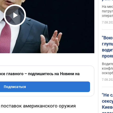
марш
На ме
адми
патрул
опера
Виде
Play Video
7.08.20
"Вою
глуп
води
проя
укра
Водите
попла
конфл
оскорб
Виде
рсе главного – подпишитесь на Новини на
7.08.20
Подписаться
"Не 
секс
у поставок американского оружия
Киев