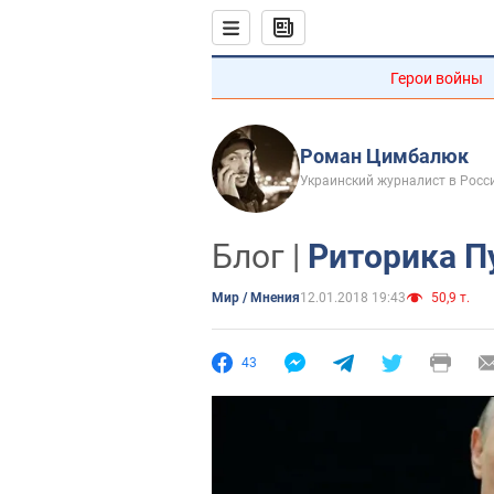
Герои войны
Роман Цимбалюк
Украинский журналист в Росс
Блог |
Риторика П
Мир / Мнения
12.01.2018 19:43
50,9 т.
43