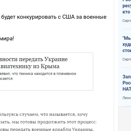
рес
кто
 будет конкурировать с США за военные
дик
Серг
 мира!
"Мы
худ
сто
отч
Серг
рак
Зап
Рос
НАТ
Леон