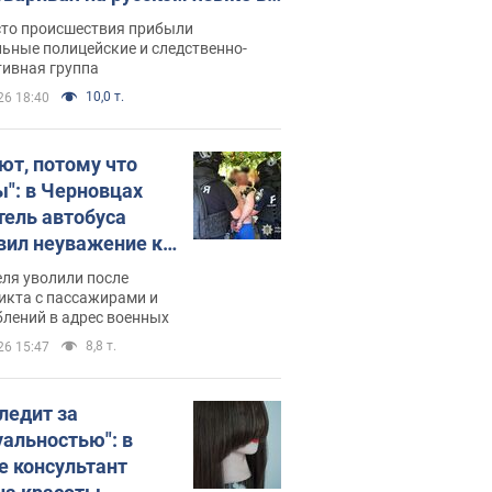
рутке: полиция составила
сто происшествия прибыли
нистративный протокол.
ьные полицейские и следственно-
тивная группа
о
10,0 т.
26 18:40
ют, потому что
ы": в Черновцах
тель автобуса
вил неуважение к
инским военным и
ля уволили после
тился за это.
икта с пассажирами и
лений в адрес военных
о
8,8 т.
26 15:47
следит за
уальностью": в
е консультант