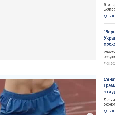
Это пе
Белгр
7.0
"Вер
Укра
прох
плак
Участ
ежедн
7.08.20
Сена
Грэм
что 
Докум
эконо
7.0