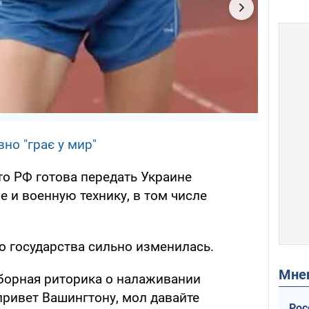
но "грає у мир"
что РФ готова передать Украине
 и военную технику, в том числе
о государства сильно изменилась.
Мн
ыборная риторика о налаживании
привет Вашингтону, мол давайте
Рос