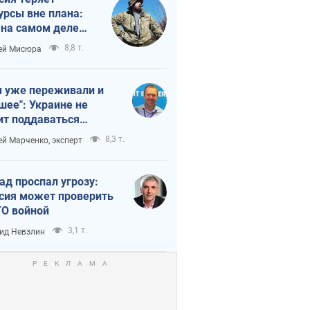
урсы вне плана:
 на самом деле
тует темп войны
8,8 т.
ей Мисюра
 уже переживали и
шее": Украине не
ит поддаваться
аянию из-за
8,3 т.
ей Марченко, эксперт
етного террора
ад проспал угрозу:
сия может проверить
О войной
3,1 т.
ид Невзлин