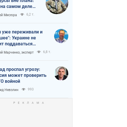
урсы вне плана:
 на самом деле
тует темп войны
6,2 т.
ей Мисюра
 уже переживали и
шее": Украине не
ит поддаваться
аянию из-за
6,8 т.
ей Марченко, эксперт
етного террора
ад проспал угрозу:
сия может проверить
О войной
993
ид Невзлин