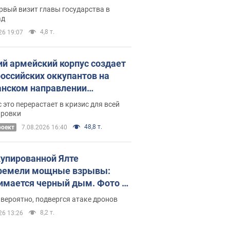
рвый визит главы государства в
ад
4,8 т.
26 19:07
ий армейский корпус создает
российских оккупантов на
нском направлении
ический дискомфорт: как это
 это перерастает в кризис для всей
ось
ировки
48,8 т.
роект
7.08.2026 16:40
купированной Ялте
ремели мощные взрывы:
имается черный дым. Фото и
о
 вероятно, подвергся атаке дронов
8,2 т.
26 13:26