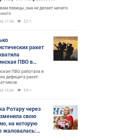
дость, ведь у нее нет детей
вам певицы, она не делает ничего
чного
5,2 т.
26 17:39
ько
истических ракет
хватила
инская ПВО в
: в Минобороны
нская ПВО работала в
али цифру
ях дефицита ракет-
ватчиков
6,9 т.
26 15:09
ка Ротару через
изменила свою
ию, на которую
е жаловалась: