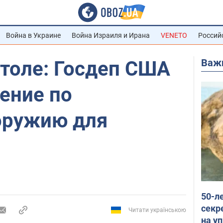
Война в Украине
Война Израиля и Ирана
VENETO
Россий
Важ
столе: Госдеп США
ение по
оружию для
50-л
секр
Читати українською
на уп