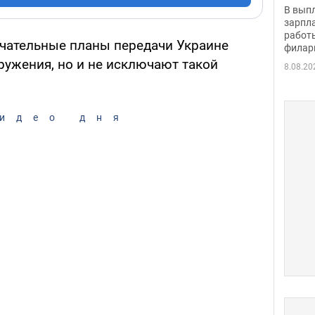
скол
В вып
певи
зарпла
работ
чательные планы передачи Украине
филар
ружения, но и не исключают такой
8.08.20
идео дня