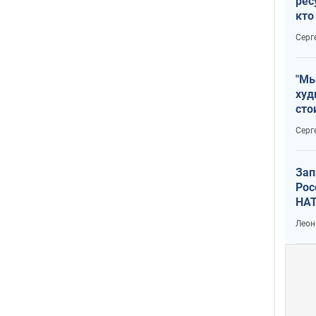
рес
кто
дик
Серг
"Мы
худ
сто
отч
Серг
рак
Зап
Рос
НАТ
Леон