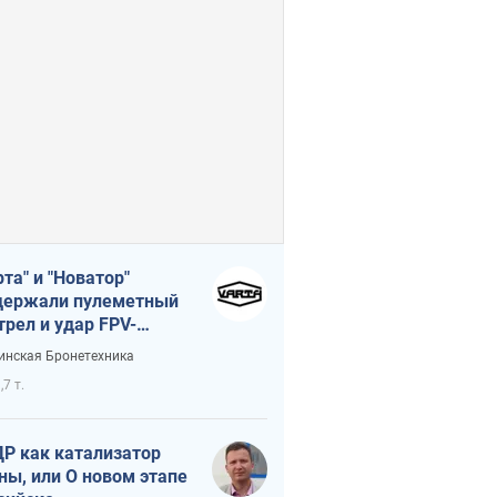
рта" и "Новатор"
ержали пулеметный
трел и удар FPV-
на, сохранив жизнь
инская Бронетехника
церу ВСУ
,7 т.
Р как катализатор
ны, или О новом этапе