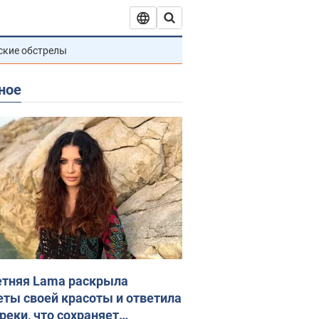
ские обстрелы
ное
етняя Lama раскрыла
еты своей красоты и ответила
реки, что сохраняет