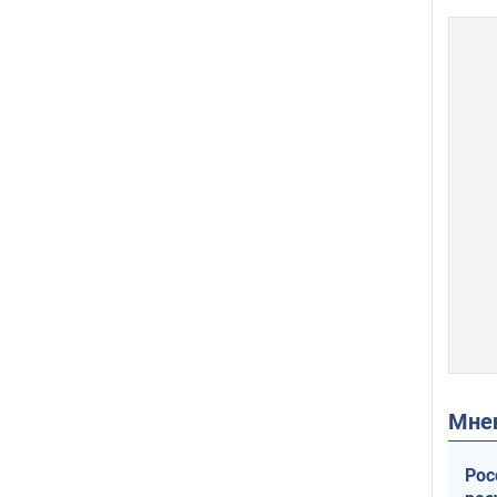
Мн
Рос