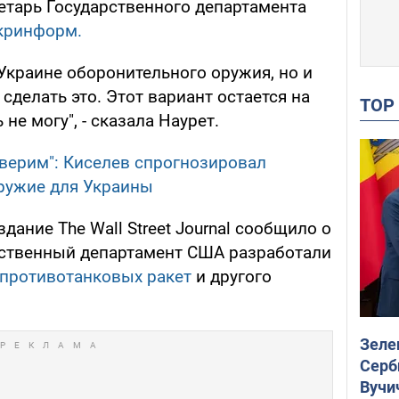
етарь Государственного департамента
кринформ.
Украине оборонительного оружия, но и
делать это. Этот вариант остается на
TO
не могу", - сказала Наурет.
оверим": Киселев спрогнозировал
ружие для Украины
здание The Wall Street Journal сообщило о
арственный департамент США разработали
 противотанковых ракет
и другого
Зеле
Серб
Вучи