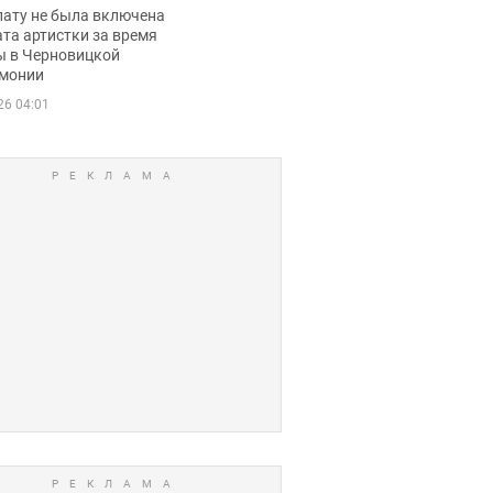
ько получала
лату не была включена
ца
та артистки за время
ы в Черновицкой
монии
26 04:01