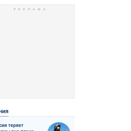
ения
сия теряет