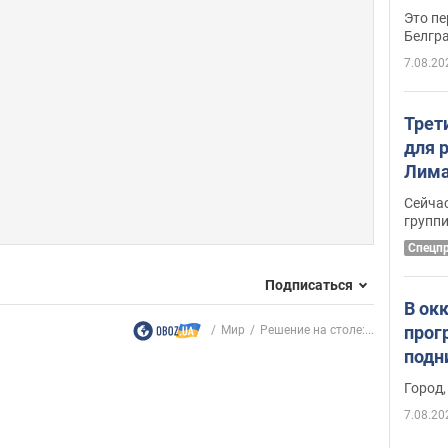
Это пе
Белгр
7.08.20
Трет
для 
Лима
крит
Сейчас
удал
групп
Спецп
Подписаться
В ок
прог
Мир
Решение на столе:...
подн
виде
Город,
7.08.20