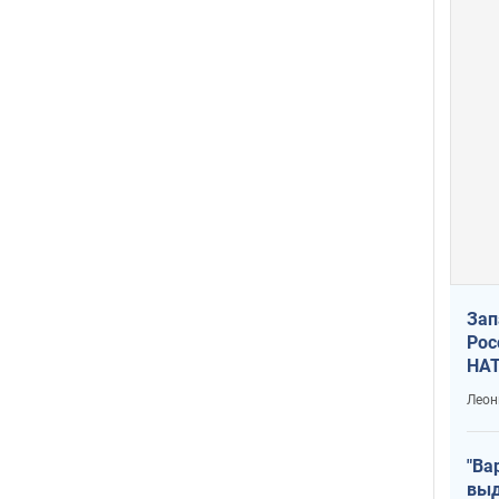
Зап
Рос
НАТ
Леон
"Ва
выд