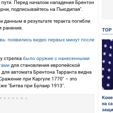
 пути. Перед началом нападения Брентон
арни, подписывайтесь на Пьюдипая".
м данным в результате теракта погибли
и ранения.
TO
овь: появились видео первых минут после
, у стрелка
было оружие с нанесенными
тами
для становления европейской
е для автомата Брентона Тарранта видна
Сражение при Каргуле 1770" – это
кже "Битва при Булаир 1913".
Коне
на с
защи