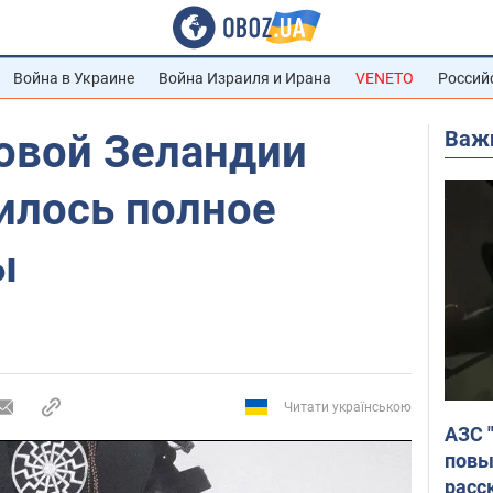
Война в Украине
Война Израиля и Ирана
VENETO
Россий
Важ
Новой Зеландии
илось полное
ы
Читати українською
АЗС 
повы
расс