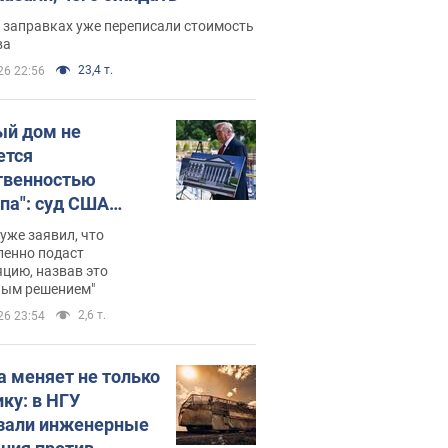
 заправках уже переписали стоимость
ва
23,4 т.
26 22:56
ый дом не
ется
твенностью
па": суд США
становил
уже заявил, что
ительство
ленно подаст
цию, назвав это
ного зала
ным решением"
мостью 400 млн
2,6 т.
26 23:54
аров
а меняет не только
ику: в НГУ
зали инженерные