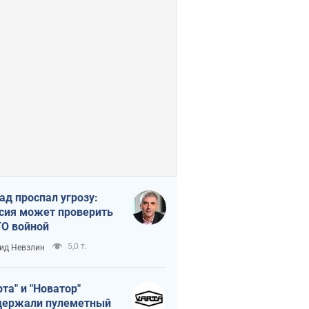
ад проспал угрозу:
сия может проверить
О войной
5,0 т.
ид Невзлин
рта" и "Новатор"
ержали пулеметный