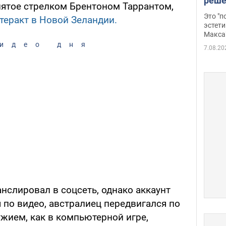
реше
нятое стрелком Брентоном Таррантом,
росс
Это "
теракт в Новой Зеландии.
дрон
эстети
Макса
идео дня
7.08.20
нслировал в соцсеть, однако аккаунт
 по видео, австралиец передвигался по
жием, как в компьютерной игре,