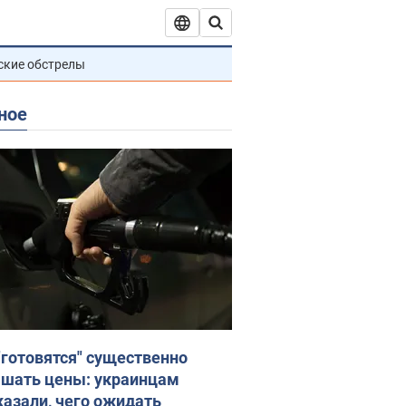
ские обстрелы
ное
"готовятся" существенно
шать цены: украинцам
казали, чего ожидать