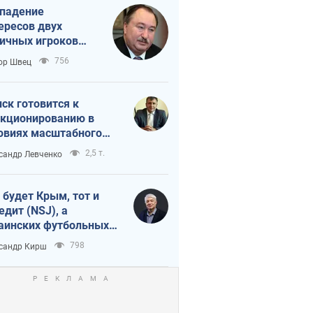
падение
ересов двух
ичных игроков
 тайный план
756
ор Швец
мпа и Путина?
ск готовится к
кционированию в
овиях масштабного
нного кризиса
2,5 т.
сандр Левченко
 будет Крым, тот и
едит (NSJ), а
аинских футбольных
овников могут
798
сандр Кирш
вать убийцами