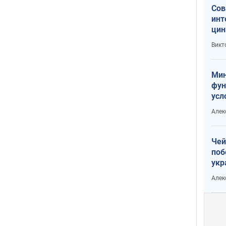
Сов
инт
цин
или
Викт
Тра
Мин
фун
усл
вое
Алек
Чей
поб
укр
чин
Алек
наз