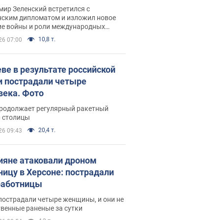
рвью с Безсмертным
ир Зеленский встретился с
нским дипломатом и изложил новое
ие войны и роли международных
ров в борьбе с Россией
10,8 т.
26 07:00
еве в результате российской
и пострадали четыре
века. Фото
продолжает регулярный ракетный
р столицы
20,4 т.
26 09:43
ияне атаковали дроном
ницу в Херсоне: пострадали
аботницы
пострадали четыре женщины, и они не
венные раненые за сутки