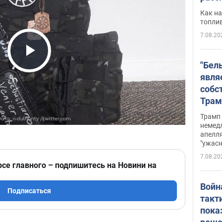
Как на
топли
7.08.20
Play Video
"Бел
явля
собс
Трам
прио
Трамп 
стро
немед
апелля
баль
"ужас
стои
7.08.20
долл
рсе главного – подпишитесь на Новини на
Войн
Подписаться
такт
пока