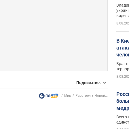
Инте
Владим
украи
виден
партне
8.08.20
В Ки
атак
чело
Враг 
терро
8.08.20
Подписаться
Росс
Мир
Расстрел в Новой...
боль
медр
Всего 
единст