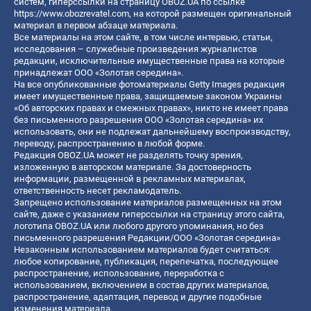
систем, гиперссылки на страницу OBOZ.UA по ссылке
https://www.obozrevatel.com
, на которой размещен оригинальный
материал в первом абзаце материала.
Все материалы на этом сайте, в том числе интервью, статьи,
исследования – служебные произведения журналистов
редакции, исключительные имущественные права на которые
принадлежат ООО «Золотая середина».
На все опубликованные фотоматериалы Getty Images редакция
имеет имущественные права, защищаемые законом Украины
«Об авторских правах и смежных правах», никто не имеет права
без письменного разрешения ООО «Золотая середина» их
использовать, они не подлежат дальнейшему воспроизводству,
переводу, распространению в любой форме.
Редакция OBOZ.UA может не разделять точку зрения,
изложенную в авторском материале. За достоверность
информации, размещенной в рекламных материалах,
ответственность несет рекламодатель.
Запрещено использование материалов размещенных на этом
сайте, даже с указанием гиперссылки на страницу этого сайта,
логотипа OBOZ.UA или любого другого упоминания, но без
письменного разрешения Редакции/ООО «Золотая середина»
Незаконным использованием материалов будет считаться:
любое копирование, публикация, перепечатка, последующее
распространение, использование, переработка с
использованием, включением в состав других материалов,
распространение, адаптация, перевод и другие подобные
изменения материала.