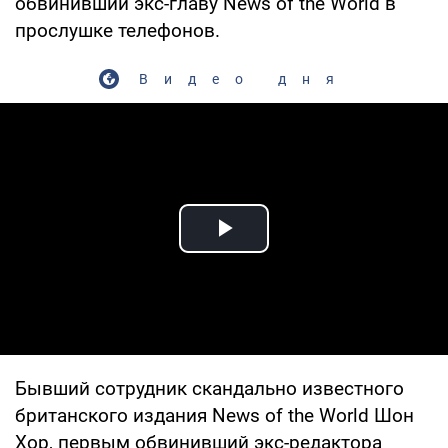
обвинивший экс-главу News of the World в
прослушке телефонов.
Видео дня
Play Video
Бывший сотрудник скандально известного
британского издания News of the World Шон
Хор, первым обвинивший экс-редактора