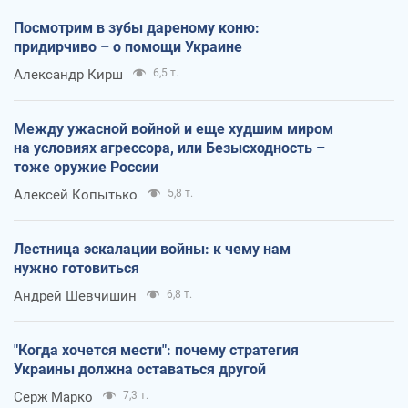
Посмотрим в зубы дареному коню:
придирчиво – о помощи Украине
Александр Кирш
6,5 т.
Между ужасной войной и еще худшим миром
на условиях агрессора, или Безысходность –
тоже оружие России
Алексей Копытько
5,8 т.
Лестница эскалации войны: к чему нам
нужно готовиться
Андрей Шевчишин
6,8 т.
"Когда хочется мести": почему стратегия
Украины должна оставаться другой
Серж Марко
7,3 т.