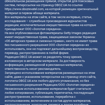
обязательном размещении прямой, открытой для поисковых
систем, гиперссылки на страницу OBOZ.UA по ссылке
https://www.obozrevatel.com
, на которой размещен оригинальный
материал в первом абзаце материала.
Все материалы на этом сайте, в том числе интервью, статьи,
исследования – служебные произведения журналистов
редакции, исключительные имущественные права на которые
принадлежат ООО «Золотая середина».
На все опубликованные фотоматериалы Getty Images редакция
имеет имущественные права, защищаемые законом Украины
«Об авторских правах и смежных правах», никто не имеет права
без письменного разрешения ООО «Золотая середина» их
использовать, они не подлежат дальнейшему воспроизводству,
переводу, распространению в любой форме.
Редакция OBOZ.UA может не разделять точку зрения,
изложенную в авторском материале. За достоверность
информации, размещенной в рекламных материалах,
ответственность несет рекламодатель.
Запрещено использование материалов размещенных на этом
сайте, даже с указанием гиперссылки на страницу этого сайта,
логотипа OBOZ.UA или любого другого упоминания, но без
письменного разрешения Редакции/ООО «Золотая середина»
Незаконным использованием материалов будет считаться:
любое копирование, публикация, перепечатка, последующее
распространение, использование, переработка с
использованием, включением в состав других материалов,
распространение, адаптация, перевод и другие подобные