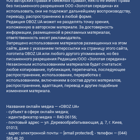
«Об авторских правах и смежных правах», никто не имеет права
без письменного разрешения ООО «Золотая середина» их
использовать, они не подлежат дальнейшему воспроизводству,
переводу, распространению в любой форме.
Редакция OBOZ.UA может не разделять точку зрения,
изложенную в авторском материале. За достоверность
информации, размещенной в рекламных материалах,
ответственность несет рекламодатель.
Запрещено использование материалов размещенных на этом
сайте, даже с указанием гиперссылки на страницу этого сайта,
логотипа OBOZ.UA или любого другого упоминания, но без
письменного разрешения Редакции/ООО «Золотая середина»
Незаконным использованием материалов будет считаться:
любое копирование, публикация, перепечатка, последующее
распространение, использование, переработка с
использованием, включением в состав других материалов,
распространение, адаптация, перевод и другие подобные
изменения материала.
Название онлайн медиа — «OBOZ.UA»
- субъект в сфере онлайн медиа;
- идентификатор медиа — R40-06156;
- почтовый адрес — ул. Деревообрабатывающая, д. 7, г. Киев,
01013;
- адрес электронной почты —
[email protected]
; - телефон — (044)
585 46 20