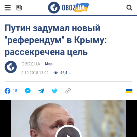
Путин задумал новый
''референдум'' в Крыму:
рассекречена цель
OBOZ.UA
Мир
9.10.2018 13:02
46,4 т.
15