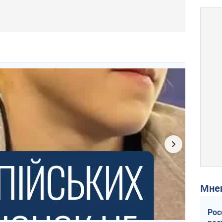
Мн
Рос