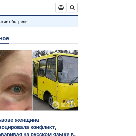
ские обстрелы
ное
ьвове женщина
воцировала конфликт,
оваривая на русском языке в