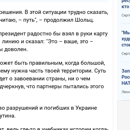
рес
кто
решения. В этой ситуации трудно сказать,
дик
Серг
считаю, – путь", – продолжил Шольц.
"Мы
президент радостно бы взял в руки карту
худ
линию и сказал: "Это – ваше, это –
сто
бы доволен.
отч
Серг
рак
может быть правильным, когда большой,
 ему нужна часть твоей территории. Суть
Зап
Рос
дет о завоевании страны, ни о чем
НАТ
одчеркнув, что партнеры пытались этого
Леон
во разрушений и погибших в Украине
утина.
т, ведь где-то в учебниках истории когда-