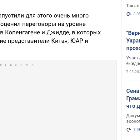
Также 
8.0
апустили для этого очень много
 оценил переговоры на уровне
в Копенгагене и Джидде, в которых
"Вер
Укра
ие представители Китая, ЮАР и
прох
плак
Участ
ежедн
7.08.20
Сена
Грэм
что 
Докум
эконо
7.0