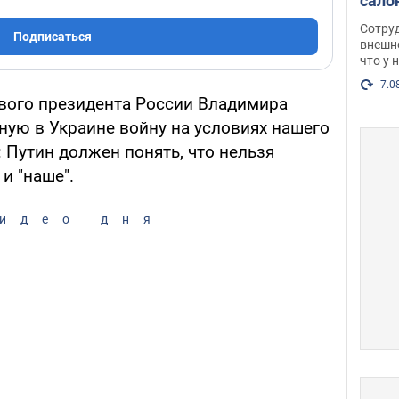
сало
оско
Сотру
Подписаться
посл
внешн
что у 
разг
Фото
7.0
вого президента России Владимира
ную в Украине войну на условиях нашего
: Путин должен понять, что нельзя
 и "наше".
идео дня