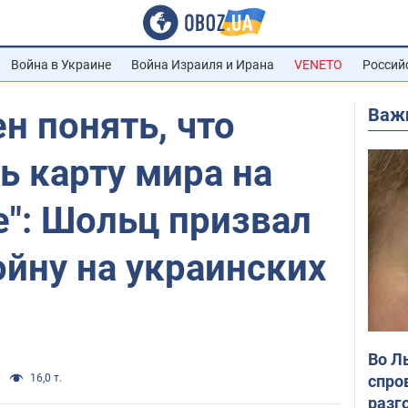
Война в Украине
Война Израиля и Ирана
VENETO
Россий
Важ
н понять, что
ь карту мира на
е": Шольц призвал
йну на украинских
Во Л
спро
16,0 т.
разг