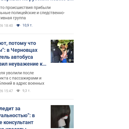
рутке: полиция составила
сто происшествия прибыли
нистративный протокол.
ьные полицейские и следственно-
тивная группа
о
10,9 т.
26 18:40
ют, потому что
ы": в Черновцах
тель автобуса
вил неуважение к
инским военным и
ля уволили после
тился за это.
икта с пассажирами и
лений в адрес военных
о
9,3 т.
26 15:47
следит за
уальностью": в
е консультант