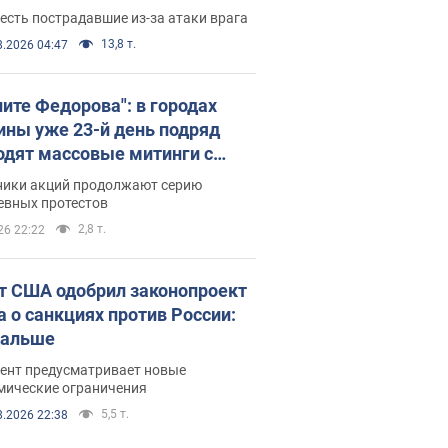
есть пострадавшие из-за атаки врага
13,8 т.
8.2026 04:47
ните Федорова": в городах
ины уже 23-й день подряд
одят массовые митинги с
атами. Фото и видео
ники акций продолжают серию
евных протестов
2,8 т.
26 22:22
т США одобрил законопроект
а о санкциях против России:
дальше
ент предусматривает новые
мические ограничения
5,5 т.
8.2026 22:38