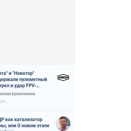
рта" и "Новатор"
ержали пулеметный
трел и удар FPV-
на, сохранив жизнь
инская Бронетехника
церу ВСУ
,3 т.
Р как катализатор
ны, или О новом этапе