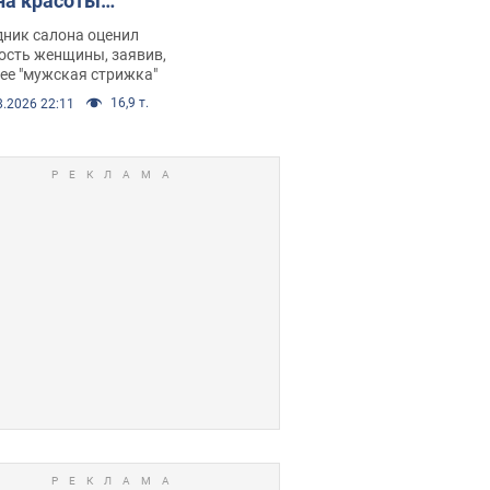
на красоты
рбил женщину
дник салона оценил
е химиотерапии,
ость женщины, заявив,
нее "мужская стрижка"
орелся скандал.
16,9 т.
8.2026 22:11