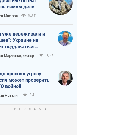
урсы вне плана:
 на самом деле
тует темп войны
9,3 т.
ей Мисюра
 уже переживали и
шее": Украине не
ит поддаваться
аянию из-за
8,5 т.
ей Марченко, эксперт
етного террора
ад проспал угрозу:
сия может проверить
О войной
3,4 т.
ид Невзлин