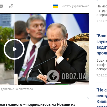
марш
На ме
Читати українською
адми
патрул
опера
Виде
7.08.20
"Вою
глуп
води
проя
Play Video
укра
Водите
попла
конфл
оскорб
Виде
7.08.20
"Не 
секс
Киев
рсе главного – подпишитесь на Новини на