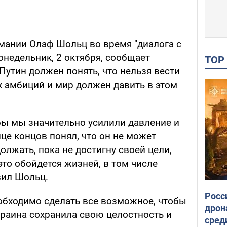
рмании Олаф Шольц во время "диалога с
онедельник, 2 октября, сообщает
TO
 Путин должен понять, что нельзя вести
х амбиций и мир должен давить в этом
обы мы значительно усилили давление и
це концов понял, что он не может
должать, пока не достигну своей цели,
это обойдется жизней, в том числе
вил Шольц.
Росс
еобходимо сделать все возможное, чтобы
дрон
краина сохранила свою целостность и
сред