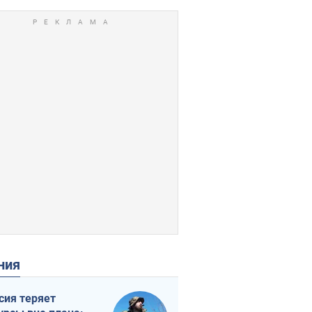
ения
сия теряет