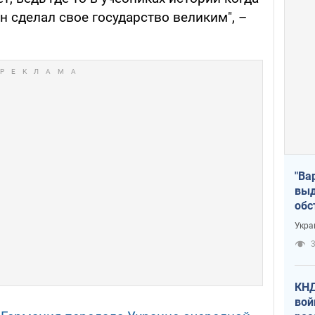
н сделал свое государство великим", –
"Ва
выд
обс
дро
Укра
офи
3
КНД
вой