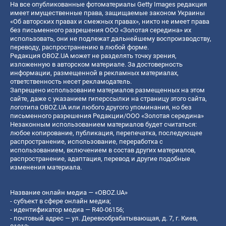
На все опубликованные фотоматериалы Getty Images редакция
имеет имущественные права, защищаемые законом Украины
«Об авторских правах и смежных правах», никто не имеет права
без письменного разрешения ООО «Золотая середина» их
использовать, они не подлежат дальнейшему воспроизводству,
переводу, распространению в любой форме.
Редакция OBOZ.UA может не разделять точку зрения,
изложенную в авторском материале. За достоверность
информации, размещенной в рекламных материалах,
ответственность несет рекламодатель.
Запрещено использование материалов размещенных на этом
сайте, даже с указанием гиперссылки на страницу этого сайта,
логотипа OBOZ.UA или любого другого упоминания, но без
письменного разрешения Редакции/ООО «Золотая середина»
Незаконным использованием материалов будет считаться:
любое копирование, публикация, перепечатка, последующее
распространение, использование, переработка с
использованием, включением в состав других материалов,
распространение, адаптация, перевод и другие подобные
изменения материала.
Название онлайн медиа — «OBOZ.UA»
- субъект в сфере онлайн медиа;
- идентификатор медиа — R40-06156;
- почтовый адрес — ул. Деревообрабатывающая, д. 7, г. Киев,