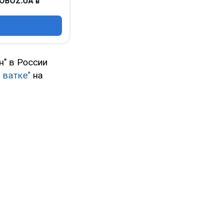
 OBOZ.UA в
" в России
 ватке"
на