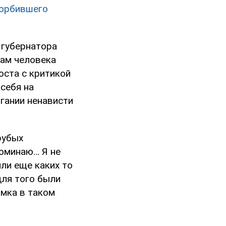
корбившего
 губернатора
вам человека
оста с критикой
себя на
гании ненависти
рубых
поминаю… Я не
ли еще каких то
для того были
омка в таком