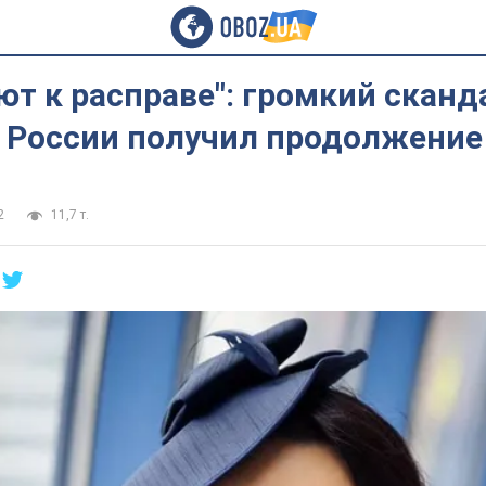
т к расправе": громкий сканд
в России получил продолжение
2
11,7 т.