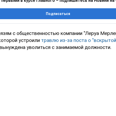
 первыми в курсе главного – подпишитесь на Новини на
Подписаться
язям с общественностью компании "Леруа Мерлен
 которой устроили
травлю из-за поста о "вскрытой
 вынуждена уволиться с занимаемой должности.