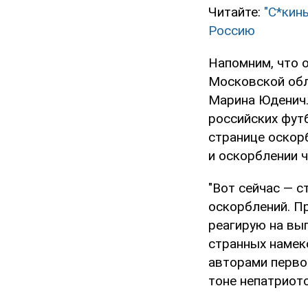
Читайте:
"С*кин
Россию
Напомним, что 
Московской обл
Марина Юденич.
российских фут
странице оскор
и оскорблении 
"Вот сейчас — с
оскорблений. П
реагирую на вы
странных намек
авторами перво
тоне непатриот