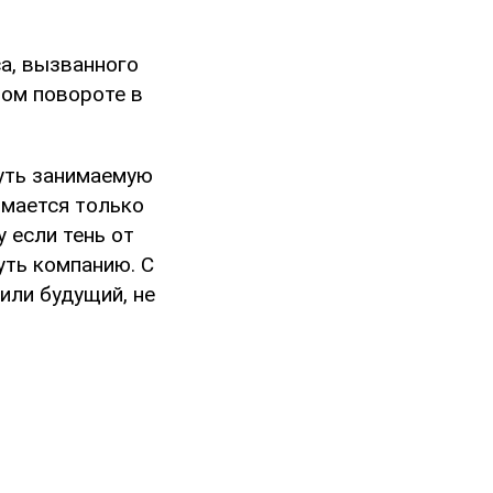
а, вызванного
вом повороте в
уть занимаемую
имается только
 если тень от
уть компанию. С
или будущий, не