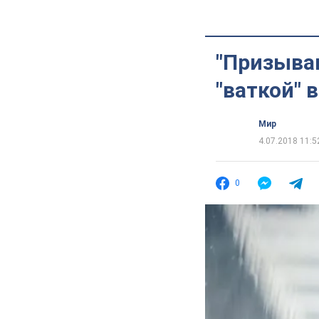
"Призываю
"ваткой" 
Мир
4.07.2018 11:5
0