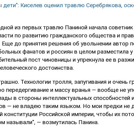
ы дети": Киселев оценил травлю Серебрякова, ос
одной из первых травлю Паниной начала советник
асти по развитию гражданского общества и пра
 Еще до принятия решения об увольнении автор п
больных фанатов и россиян в целом разместила у 
бительный пост чиновницы и упрекнула ее в разжи
человеческого достоинства.
трашно. Технологии тролля, запугивания и очень г
ро передергивание и массу вранья — вообще не у
пады в стороны интеллектуальных способностей и
ов — не владею таким языком. Но мои предки не 
й конституции Российской империи, чтобы их пот
ом называли", — возмутилась Панина.