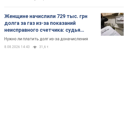
Женщине начислили 729 тыс. грн
долга за газ из-за показаний
неисправного счетчика: судья
вынес неожиданное решение
Нужно ли платить долг из-за доначисления
8.08.2026 14:43
31,6 т.