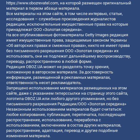
https://www.obozrevatel.com
, на которой размещен оригинальный
материал в первом абзаце материала.
Все материалы на этом сайте, в том числе интервью, статьи,
исследования – служебные произведения журналистов
редакции, исключительные имущественные права на которые
принадлежат ООО «Золотая середина».
На все опубликованные фотоматериалы Getty Images редакция
имеет имущественные права, защищаемые законом Украины
«Об авторских правах и смежных правах», никто не имеет права
без письменного разрешения ООО «Золотая середина» их
использовать, они не подлежат дальнейшему воспроизводству,
переводу, распространению в любой форме.
Редакция OBOZ.UA может не разделять точку зрения,
изложенную в авторском материале. За достоверность
информации, размещенной в рекламных материалах,
ответственность несет рекламодатель.
Запрещено использование материалов размещенных на этом
сайте, даже с указанием гиперссылки на страницу этого сайта,
логотипа OBOZ.UA или любого другого упоминания, но без
письменного разрешения Редакции/ООО «Золотая середина»
Незаконным использованием материалов будет считаться:
любое копирование, публикация, перепечатка, последующее
распространение, использование, переработка с
использованием, включением в состав других материалов,
распространение, адаптация, перевод и другие подобные
изменения материала.