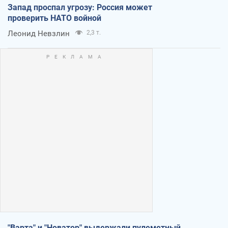
Запад проспал угрозу: Россия может
проверить НАТО войной
Леонид Невзлин
2,3 т.
"Варта" и "Новатор" выдержали пулеметный