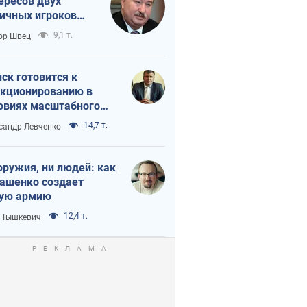
ересов двух
ичных игроков
 тайный план
9,1 т.
ор Швец
мпа и Путина?
ск готовится к
кционированию в
овиях масштабного
нного кризиса
14,7 т.
сандр Левченко
оружия, ни людей: как
ашенко создает
ую армию
12,4 т.
 Тышкевич