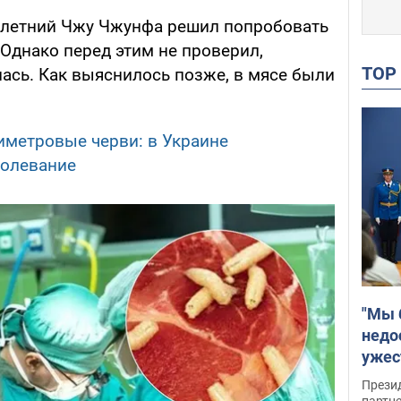
43-летний Чжу Чжунфа решил попробовать
Однако перед этим не проверил,
TO
ась. Как выяснилось позже, в мясе были
иметровые черви: в Украине
болевание
"Мы 
недо
ужес
Росс
Прези
партн