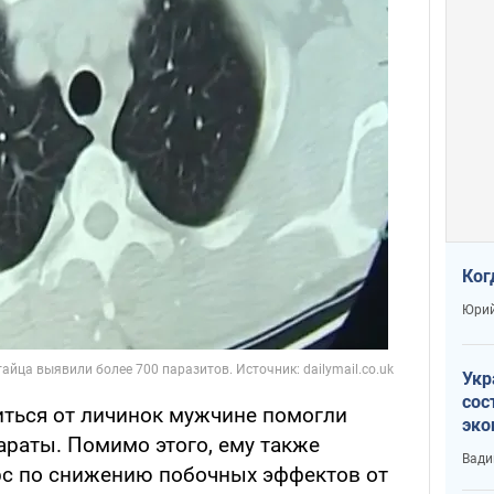
Ког
Юрий
Укр
сос
иться от личинок мужчине помогли
эко
раты. Помимо этого, ему также
Ест
Вади
тун
рс по снижению побочных эффектов от