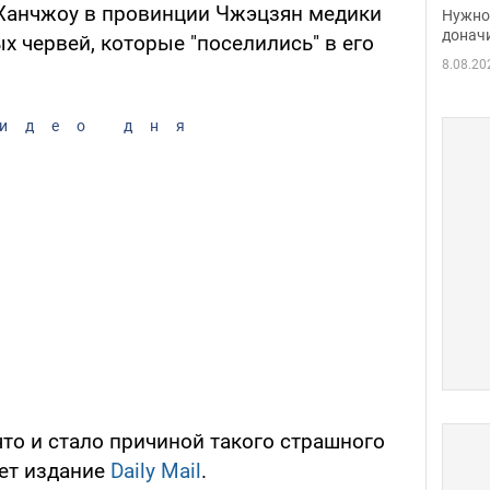
судь
анчжоу в провинции Чжэцзян медики
Нужно 
неож
донач
х червей, которые "поселились" в его
8.08.20
идео дня
что и стало причиной такого страшного
ет издание
Daily Mail
.