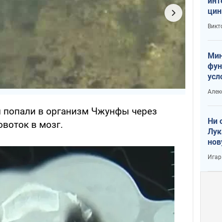
инт
цин
или
Викт
Тра
Мин
фун
усл
вое
Алек
ей попали в организм Чжунфы через
Ни 
овоток в мозг.
Лук
нов
Игар