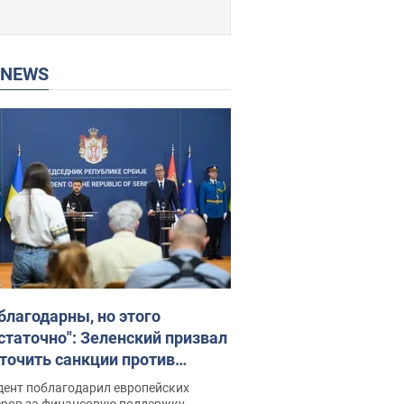
P NEWS
благодарны, но этого
статочно": Зеленский призвал
точить санкции против
ии
дент поблагодарил европейских
еров за финансовую поддержку