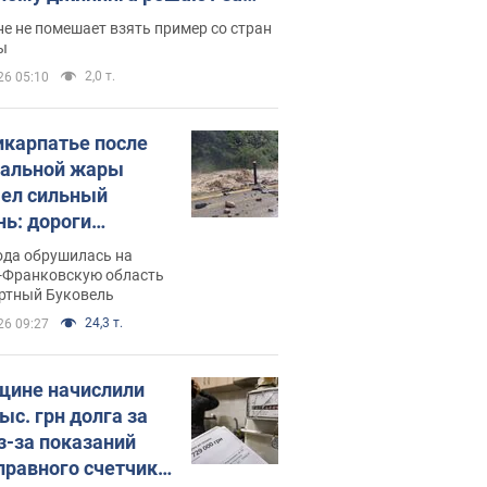
ицей
е не помешает взять пример со стран
ы
2,0 т.
26 05:10
икарпатье после
альной жары
ел сильный
нь: дороги
ратились в реки.
ода обрушилась на
о
-Франковскую область
ортный Буковель
24,3 т.
26 09:27
ине начислили
ыс. грн долга за
из-за показаний
правного счетчика: