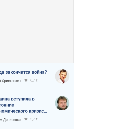
да закончится война?
6,7 т.
 Христензен
аина вступила в
тояние
номического кризиса.
ь ли свет в конце
5,7 т.
м Денисенко
неля?