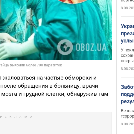
8.08.20
Укра
през
услы
слож
У пок
кото
сохра
покрыт
"зол
8.08.20
 жаловаться на частые обмороки и
после обращения в больницу, врачи
Забо
мозга и грудной клетки, обнаружив там
подд
резу
обла
Вечна
киев
терро
8.08.20