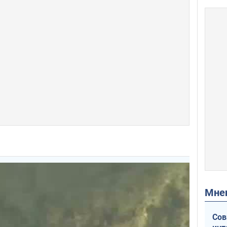
Мн
Сов