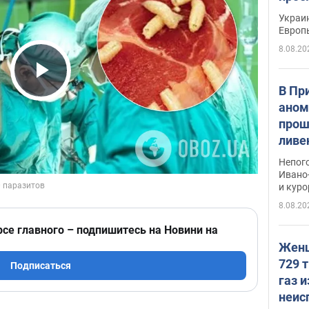
гран
Украин
Европ
8.08.20
Play Video
В Пр
аном
прош
ливе
прев
Непог
Виде
Ивано
и кур
8.08.20
рсе главного – подпишитесь на Новини на
Женщ
729 т
Подписаться
газ 
неис