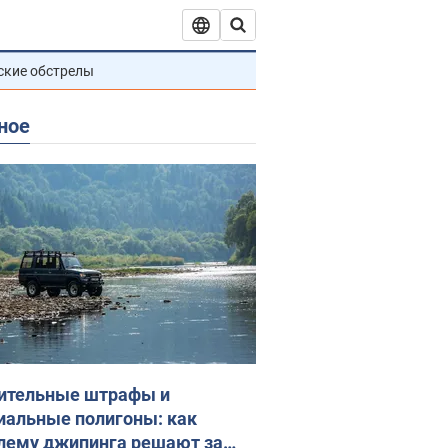
ские обстрелы
ное
ительные штрафы и
иальные полигоны: как
лему джипинга решают за