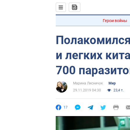
Герои войны
Полакомился 
и легких кит
700 паразито
Марина Лисничук
Мир
29.11.2019 04:30
23,4 т.
17