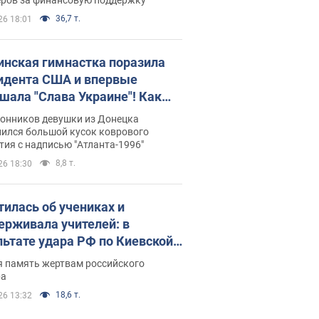
36,7 т.
26 18:01
инская гимнастка поразила
идента США и впервые
шала "Слава Украине"! Как
илась судьба Подкопаевой,
лонников девушки из Донецка
рая 30 лет назад завоевала
нился большой кусок коврового
ия с надписью "Атланта-1996"
ото" Олимпиады
8,8 т.
26 18:30
тилась об учениках и
ерживала учителей: в
льтате удара РФ по Киевской
сти погибли директор
я память жертвам российского
ского лицея, её муж и внук
ра
18,6 т.
26 13:32