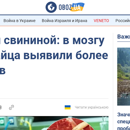
Война в Украине
Война Израиля и Ирана
VENETO
Россий
Важ
свининой: в мозгу
айца выявили более
в
Читати українською
Знач
спец
проб