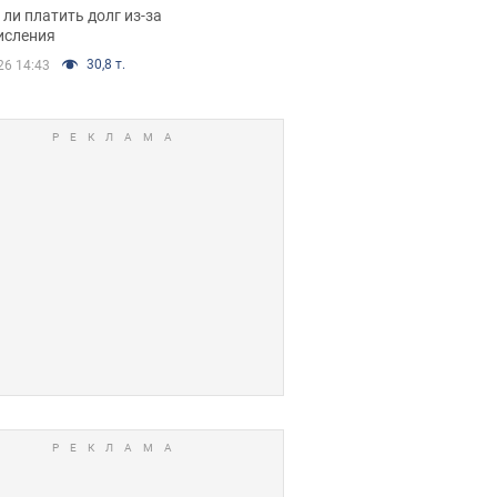
я вынес
ли платить долг из-за
иданное решение
исления
30,8 т.
26 14:43