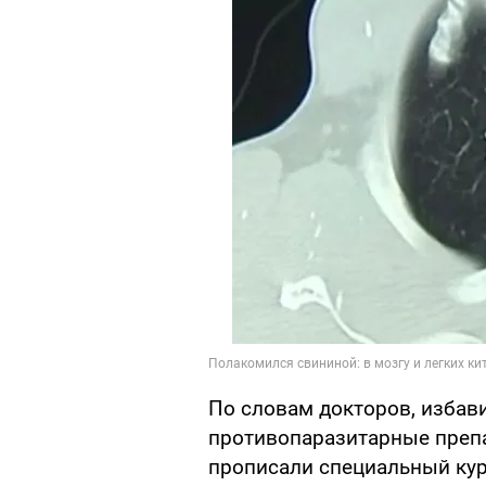
По словам докторов, избав
противопаразитарные препа
прописали специальный ку