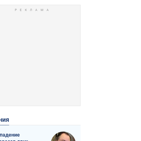
ения
падение