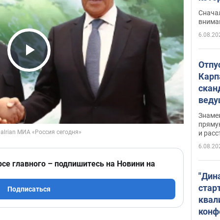
"агр
Сначал
внима
6.08.20
Play Video
Отпу
Карп
скан
вед
несп
Знаме
захе
пряму
и расс
6.08.20
рсе главного – подпишитесь на Новини на
"Дин
стар
Подписаться
квал
конф