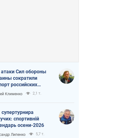
 атаки Сил обороны
аины сократили
порт российских
тепродуктов
2,1 т.
ей Клименко
 супертурнира
учих: спортивній
ендарь осени-2026
5,7 т.
сандр Липенко