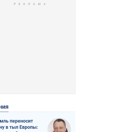
ения
мль переносит
ну в тыл Европы: