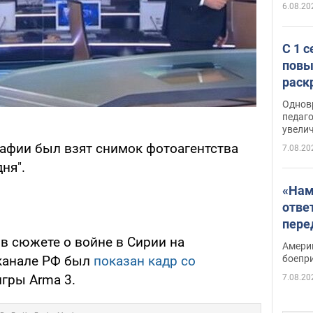
6.08.20
С 1 
повы
раск
Однов
педаг
увелич
рафии был взят снимок фотоагентства
7.08.20
ня".
«Нам
отве
пере
Patri
, в сюжете о войне в Сирии на
Амери
боепр
канале РФ был
показан кадр со
игры Arma 3.
7.08.20