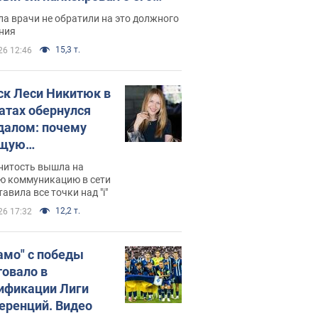
ессивном" раке
а врачи не обратили на это должного
ния
15,3 т.
26 12:46
ск Леси Никитюк в
атах обернулся
далом: почему
ущую
раведливо
нитость вышла на
йтили
ю коммуникацию в сети
тавила все точки над "i"
12,2 т.
26 17:32
амо" с победы
товало в
ификации Лиги
еренций. Видео