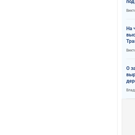
под
кри
Викт
лог
На 
выс
Тра
Викт
О з
выр
дер
что
Влад
Тер