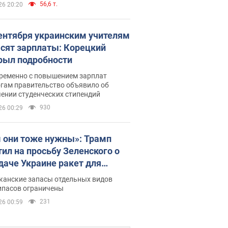
56,6 т.
26 20:20
сентября украинским учителям
сят зарплаты: Корецкий
рыл подробности
ременно с повышением зарплат
огам правительство объявило об
ении студенческих стипендий
930
26 00:29
 они тоже нужны»: Трамп
тил на просьбу Зеленского о
даче Украине ракет для
ot
канские запасы отдельных видов
ипасов ограничены
231
26 00:59