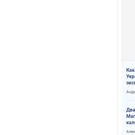
Как
Укр
экс
неф
Андр
Два
Маг
кал
Алек