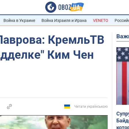
Война в Украине
Война Израиля и Ирана
VENETO
Россий
Важ
Лаврова: КремльТВ
одделке" Ким Чен
Читати українською
Супр
Байд
кото