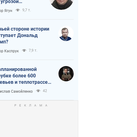
 угрозой
тическая
9,7 т.
ор Ягун
истика
чьей стороне истории
тупает Дональд
мп?
7,9 т.
ор Каспрук
апланированной
убке более 600
евьев и теплотрассе:
 происходит на
42
ислав Самойленко
емках в Киеве