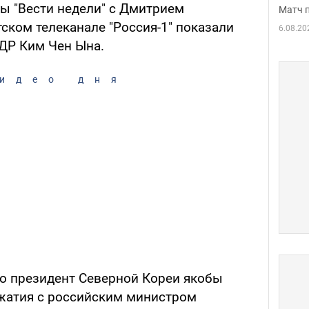
ы "Вести недели" с Дмитрием
Матч 
ском телеканале "Россия-1" показали
6.08.20
ДР Ким Чен Ына.
идео дня
то президент Северной Кореи якобы
жатия с российским министром