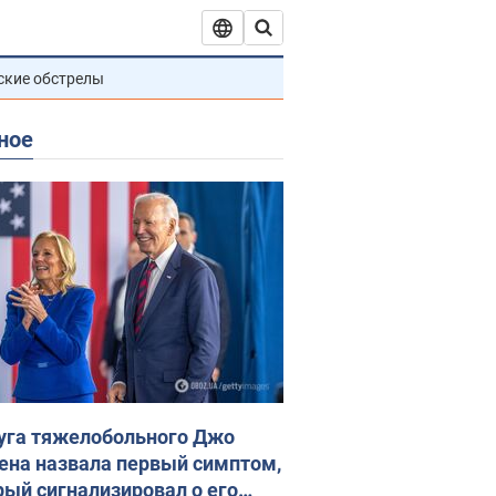
ские обстрелы
ное
уга тяжелобольного Джо
ена назвала первый симптом,
рый сигнализировал о его