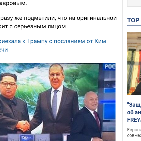
Лавровым.
разу же подметили, что на оригинальной
TO
ит с серьезным лицом.
иехала к Трампу с посланием от Ким
ечи
"Защ
об а
FREY
подд
Европ
совме