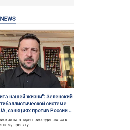
P NEWS
ита нашей жизни": Зеленский
нтибаллистической системе
JA, санкциях против России и
ержке аграриев. Видео
ейские партнеры присоединяются к
стному проекту