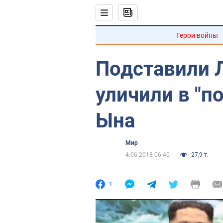
Герои войны
Подставили 
уличили в "п
Ына
Мир
4.06.2018 06:40
27,9 т.
1