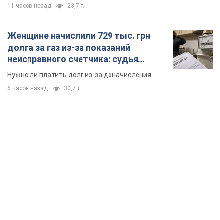
11 часов назад
23,7 т.
Женщине начислили 729 тыс. грн
долга за газ из-за показаний
неисправного счетчика: судья
вынес неожиданное решение
Нужно ли платить долг из-за доначисления
6 часов назад
30,7 т.