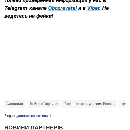
Только
проверенная информация у нас в
Telegram-канале
Obozrevatel
и в
Viber
. Не
ведитесь на фейки!
Словакия
Война в Украине
Военные преступления России
терр
Редакционная политика