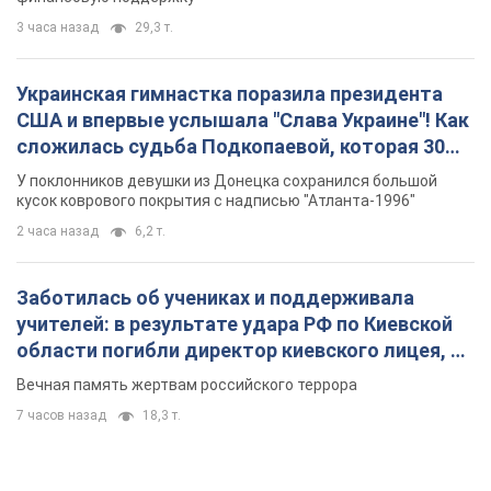
3 часа назад
29,3 т.
Украинская гимнастка поразила президента
США и впервые услышала "Слава Украине"! Как
сложилась судьба Подкопаевой, которая 30
лет назад завоевала "золото" Олимпиады
У поклонников девушки из Донецка сохранился большой
кусок коврового покрытия с надписью "Атланта-1996"
2 часа назад
6,2 т.
Заботилась об учениках и поддерживала
учителей: в результате удара РФ по Киевской
области погибли директор киевского лицея, её
муж и внук
Вечная память жертвам российского террора
7 часов назад
18,3 т.