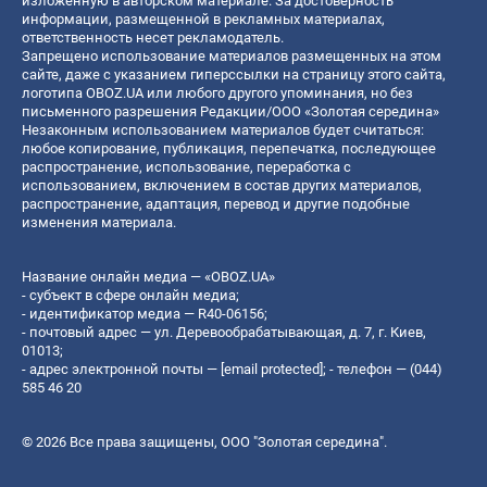
изложенную в авторском материале. За достоверность
информации, размещенной в рекламных материалах,
ответственность несет рекламодатель.
Запрещено использование материалов размещенных на этом
сайте, даже с указанием гиперссылки на страницу этого сайта,
логотипа OBOZ.UA или любого другого упоминания, но без
письменного разрешения Редакции/ООО «Золотая середина»
Незаконным использованием материалов будет считаться:
любое копирование, публикация, перепечатка, последующее
распространение, использование, переработка с
использованием, включением в состав других материалов,
распространение, адаптация, перевод и другие подобные
изменения материала.
Название онлайн медиа — «OBOZ.UA»
- субъект в сфере онлайн медиа;
- идентификатор медиа — R40-06156;
- почтовый адрес — ул. Деревообрабатывающая, д. 7, г. Киев,
01013;
- адрес электронной почты —
[email protected]
; - телефон — (044)
585 46 20
© 2026 Все права защищены, ООО "Золотая середина".