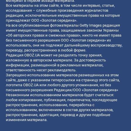
материал в первом абзаце материала.
Все материалы на этом сайте, в том числе интервью, статьи,
исследования – служебные произведения журналистов
редакции, исключительные имущественные права на которые
принадлежат ООО «Золотая середина».
На все опубликованные фотоматериалы Getty Images редакция
имеет имущественные права, защищаемые законом Украины
«Об авторских правах и смежных правах», никто не имеет права
без письменного разрешения ООО «Золотая середина» их
использовать, они не подлежат дальнейшему воспроизводству,
переводу, распространению в любой форме.
Редакция OBOZ.UA может не разделять точку зрения,
изложенную в авторском материале. За достоверность
информации, размещенной в рекламных материалах,
ответственность несет рекламодатель.
Запрещено использование материалов размещенных на этом
сайте, даже с указанием гиперссылки на страницу этого сайта,
логотипа OBOZ.UA или любого другого упоминания, но без
письменного разрешения Редакции/ООО «Золотая середина»
Незаконным использованием материалов будет считаться:
любое копирование, публикация, перепечатка, последующее
распространение, использование, переработка с
использованием, включением в состав других материалов,
распространение, адаптация, перевод и другие подобные
изменения материала.