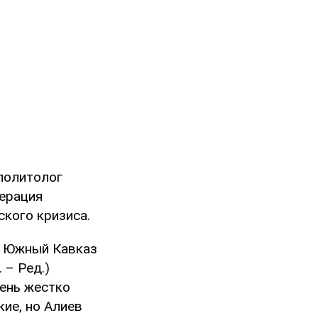
политолог
дерация
ского кризиса.
на Южный Кавказ
 – Ред.)
чень жестко
ие, но Алиев