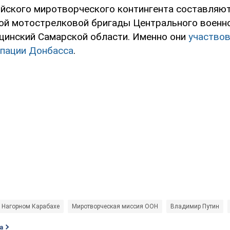
йского миротворческого контингента составляю
ой мотострелковой бригады Центрального военно
щинский Самарской области. Именно они
участвов
упации Донбасса
.
 Нагорном Карабахе
Миротворческая миссия ООН
Владимир Путин
а