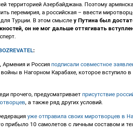
сей территорией Азербайджана. Поэтому армянск
ить перемирия, а российская – ввести миротворц
 для Турции. В этом смысле
у Путина был достат
ностей, он не мог дальше оттягивать вступле
сперт.
BOZREVATEL
:
, Армения и Россия
подписали совместное заявле
войны в Нагорном Карабахе, которое вступило в 
еди прочего, предусматривает
присутствие росси
ротворцев
, а также ряд других условий.
Федерация
уже отправила своих миротворцев в Н
его прибыло 10 самолетов с личным составом и те