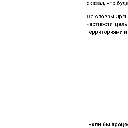
сказал, что буд
По словам Ореш
частности, цел
территориями и 
"Если бы проце