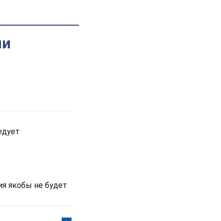
ии
едует
ия якобы не будет