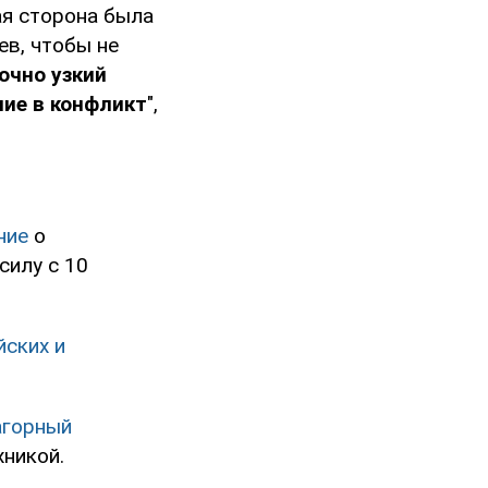
ая сторона была
ев, чтобы не
очно узкий
ние в конфликт
",
ние
о
силу с 10
йских и
агорный
хникой.