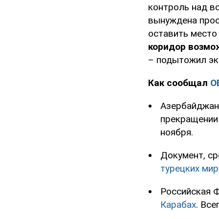
контроль над в
вынуждена прос
оставить место
коридор возмож
– подытожил эк
Как сообщал
O
Азербайджан
прекращении 
ноября.
Документ, ср
турецких ми
Российская 
Карабах
. Вс