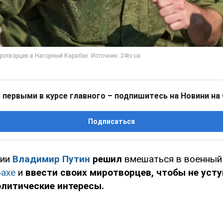
 первыми в курсе главного – подпишитесь на Новини на
Подписаться
сии
Владимир Путин
решил
вмешаться в военны
ахе
и
ввести своих миротворцев, чтобы не усту
олитические интересы.