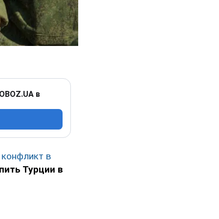
 OBOZ.UA в
й
конфликт в
пить Турции в