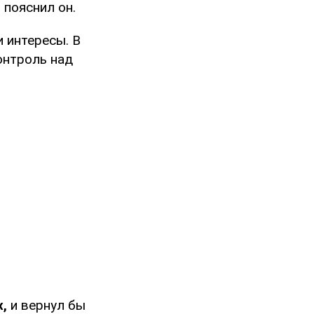
 пояснил он.
 интересы. В
онтроль над
,
и вернул бы