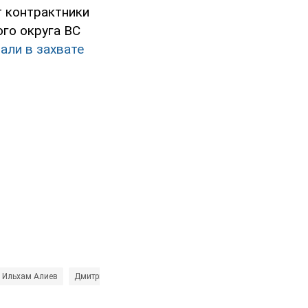
т контрактники
го округа ВС
али в захвате
Ильхам Алиев
Дмитрий Орешкин