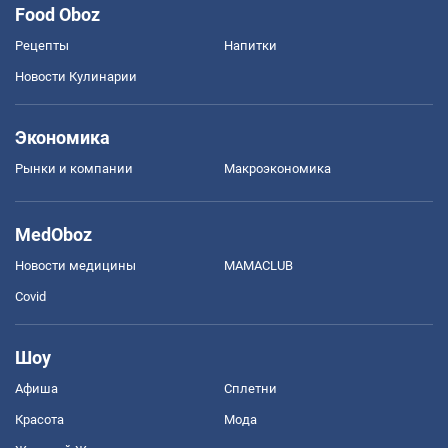
Food Oboz
Рецепты
Напитки
Новости Кулинарии
Экономика
Рынки и компании
Mакроэкономика
MedOboz
Новости медицины
MAMACLUB
Covid
Шоу
Афиша
Сплетни
Красота
Мода