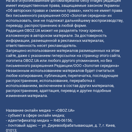
На все опубликованные фотоматериалы Getty Images редакция
имеет имущественные права, защищаемые законом Украины
«Об авторских правах и смежных правах», никто не имеет права
без письменного разрешения ООО «Золотая середина» их
использовать, они не подлежат дальнейшему воспроизводству,
переводу, распространению в любой форме.
Редакция OBOZ.UA может не разделять точку зрения,
изложенную в авторском материале. За достоверность
информации, размещенной в рекламных материалах,
ответственность несет рекламодатель.
Запрещено использование материалов размещенных на этом
сайте, даже с указанием гиперссылки на страницу этого сайта,
логотипа OBOZ.UA или любого другого упоминания, но без
письменного разрешения Редакции/ООО «Золотая середина»
Незаконным использованием материалов будет считаться:
любое копирование, публикация, перепечатка, последующее
распространение, использование, переработка с
использованием, включением в состав других материалов,
распространение, адаптация, перевод и другие подобные
изменения материала.
Название онлайн медиа — «OBOZ.UA»
- субъект в сфере онлайн медиа;
- идентификатор медиа — R40-06156;
- почтовый адрес — ул. Деревообрабатывающая, д. 7, г. Киев,
01013;