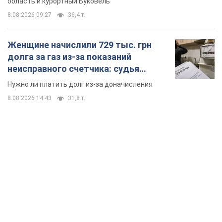
область и курортный Буковель
8.08.2026 09:27
36,4 т.
Женщине начислили 729 тыс. грн
долга за газ из-за показаний
неисправного счетчика: судья
вынес неожиданное решение
Нужно ли платить долг из-за доначисления
8.08.2026 14:43
31,8 т.