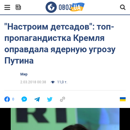
"Настроим детсадов": топ-
пропагандистка Кремля
оправдала ядерную угрозу
Путина
Мир
2.03.2018 00:38
11,0 т.
0