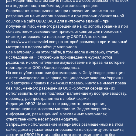
размещенных на этом сайте
https://www.obozrevatel.com
и на всех
его поддоменах, в любом виде строго запрещено.
Разрешается использование при получении письменного
разрешения на их использование и при условии обязательной
ссылки на сайт OBOZ.UA, а для интернет-изданий - при
получении письменного разрешения на их использование и при
обязательном размещении прямой, открытой для поисковых
систем, гиперссылки на страницу OBOZ.UA по ссылке
https://www.obozrevatel.com
, на которой размещен оригинальный
материал в первом абзаце материала.
Все материалы на этом сайте, в том числе интервью, статьи,
исследования – служебные произведения журналистов
редакции, исключительные имущественные права на которые
принадлежат ООО «Золотая середина».
На все опубликованные фотоматериалы Getty Images редакция
имеет имущественные права, защищаемые законом Украины
«Об авторских правах и смежных правах», никто не имеет права
без письменного разрешения ООО «Золотая середина» их
использовать, они не подлежат дальнейшему воспроизводству,
переводу, распространению в любой форме.
Редакция OBOZ.UA может не разделять точку зрения,
изложенную в авторском материале. За достоверность
информации, размещенной в рекламных материалах,
ответственность несет рекламодатель.
Запрещено использование материалов размещенных на этом
сайте, даже с указанием гиперссылки на страницу этого сайта,
логотипа OBOZ.UA или любого другого упоминания, но без