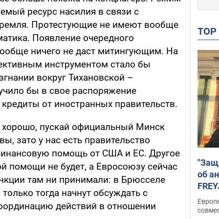
емый ресурс насилия в связи с
Кремля. Протестующие не имеют вообще
TO
матика. Появление очередного
ообще ничего не даст митингующим. На
фективным инструментом стало бы
згнании вокруг Тихановской –
лучило бы в свое распоряжение
кредиты от иностранных правительств.
: хорошо, пускай официальный Минск
ы, зато у нас есть правительство
инансовую помощь от США и ЕС. Другое
"Защ
ой помощи не будет, а Евросоюзу сейчас
об а
анкции там ни принимали: в Брюсселе
FREY
 только тогда начнут обсуждать с
подд
Европ
ординацию действий в отношении
совме