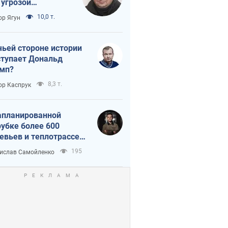
 угрозой
тическая
10,0 т.
ор Ягун
истика
чьей стороне истории
тупает Дональд
мп?
8,3 т.
ор Каспрук
апланированной
убке более 600
евьев и теплотрассе:
 происходит на
195
ислав Самойленко
емках в Киеве