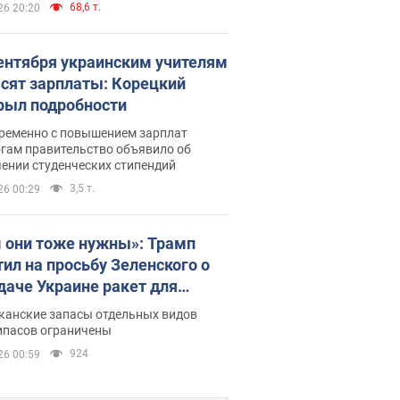
68,6 т.
26 20:20
сентября украинским учителям
сят зарплаты: Корецкий
рыл подробности
ременно с повышением зарплат
огам правительство объявило об
ении студенческих стипендий
3,5 т.
26 00:29
 они тоже нужны»: Трамп
тил на просьбу Зеленского о
даче Украине ракет для
ot
канские запасы отдельных видов
ипасов ограничены
924
26 00:59