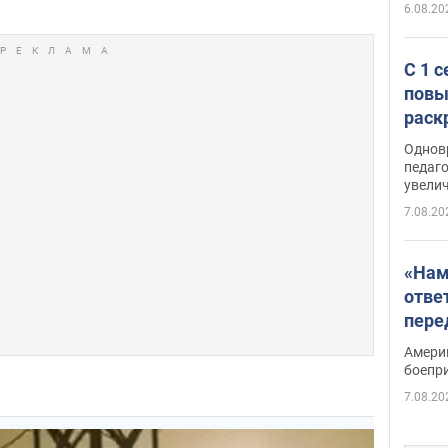
6.08.20
С 1 
повы
раск
Однов
педаг
увелич
7.08.20
«Нам
отве
пере
Patri
Амери
боепр
7.08.20