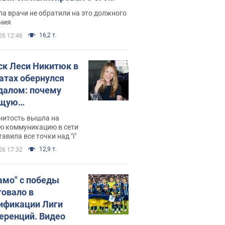
ессивном" раке
а врачи не обратили на это должного
ния
16,2 т.
26 12:46
ск Леси Никитюк в
атах обернулся
далом: почему
ущую
раведливо
нитость вышла на
йтили
ю коммуникацию в сети
тавила все точки над "i"
12,9 т.
26 17:32
амо" с победы
товало в
ификации Лиги
еренций. Видео