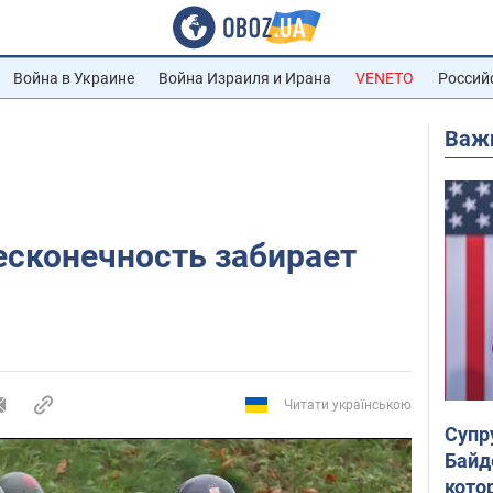
Война в Украине
Война Израиля и Ирана
VENETO
Россий
Важ
есконечность забирает
Читати українською
Супр
Байд
кото