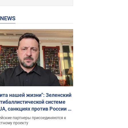
P NEWS
ита нашей жизни": Зеленский
нтибаллистической системе
JA, санкциях против России и
ержке аграриев. Видео
ейские партнеры присоединяются к
стному проекту