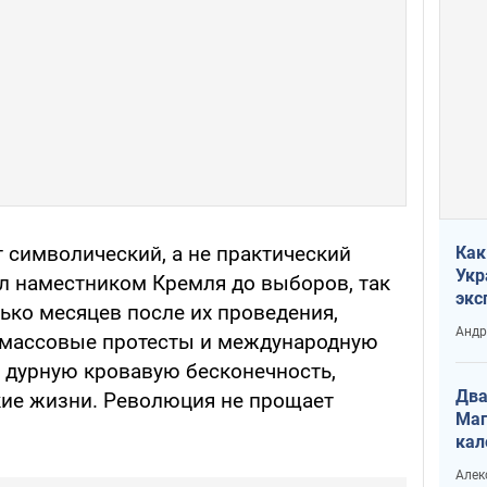
т символический, а не практический
Как
Укр
ыл наместником Кремля до выборов, так
экс
лько месяцев после их проведения,
неф
Андр
 массовые протесты и международную
в дурную кровавую бесконечность,
Два
кие жизни. Революция не прощает
Маг
кал
Алек