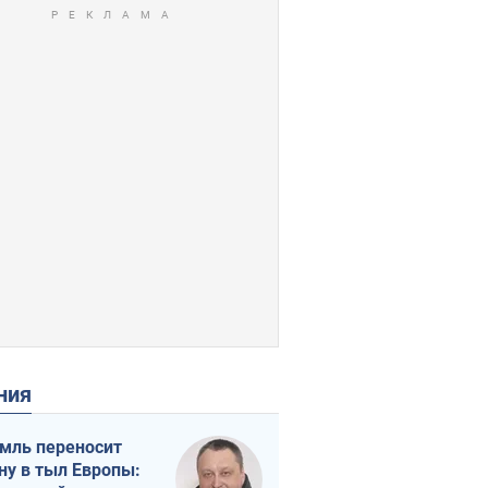
ения
мль переносит
ну в тыл Европы: