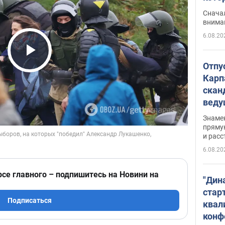
"агр
Сначал
внима
6.08.20
Play Video
Отпу
Карп
скан
вед
несп
Знаме
захе
пряму
и расс
6.08.20
рсе главного – подпишитесь на Новини на
"Дин
стар
Подписаться
квал
конф