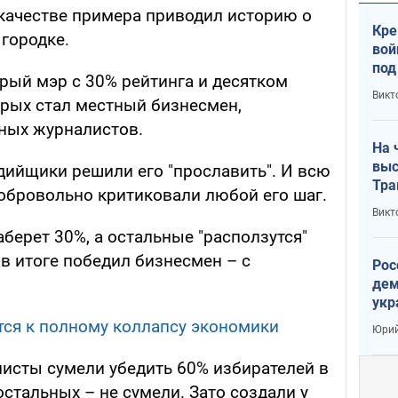
 качестве примера приводил историю о
Кре
городке.
вой
под
рый мэр с 30% рейтинга и десятком
кри
Викт
орых стал местный бизнесмен,
лог
тных журналистов.
На 
выс
дийщики решили его "прославить". И всю
Тра
бровольно критиковали любой его шаг.
Викт
аберет 30%, а остальные "расползутся"
 в итоге победил бизнесмен – с
Рос
дем
укр
сто
ся к полному коллапсу экономики
Юрий
исты сумели убедить 60% избирателей в
остальных – не сумели. Зато создали у