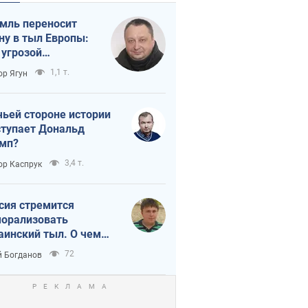
мль переносит
ну в тыл Европы:
 угрозой
тическая
1,1 т.
ор Ягун
истика
чьей стороне истории
тупает Дональд
мп?
3,4 т.
ор Каспрук
сия стремится
орализовать
аинский тыл. О чем
ит себе напомнить
72
 Богданов