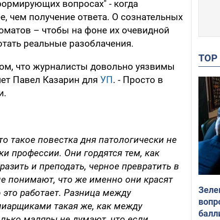
формирующих вопросах" - когда
, чем получение ответа. О сознательных
матов – чтобы на фоне их очевидной
отать реальные разоблачения.
TO
 том, что журналисты довольно уязвимы
шет Павел Казарин для
УП
. - Просто в
и.
то такое повестка дня патологически не
ки профессии. Они гордятся тем, как
разить и преподать, черное превратить в
 не понимают, что же именно они красят
Зеле
 это работает. Разница между
вопр
иарщиками такая же, как между
балл
лько маляры не думают, что если