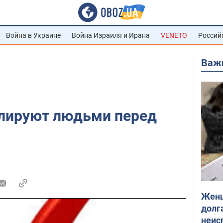
Война в Украине
Война Израиля и Ирана
VENETO
Россий
Важ
лируют людьми перед
Женщ
долга
неис