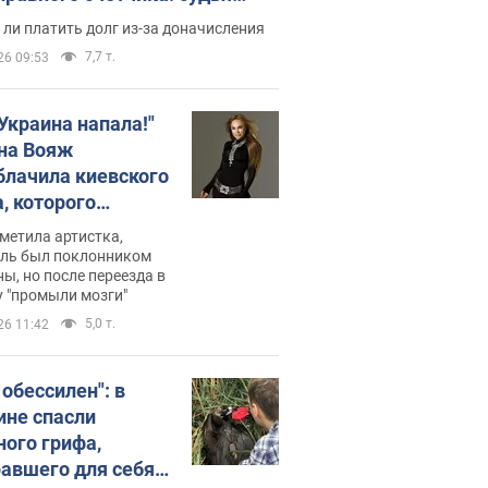
с неожиданное решение
ли платить долг из-за доначисления
7,7 т.
26 09:53
 Украина напала!"
на Вояж
блачила киевского
, которого
омбировали": он
метила артистка,
 русского не знал,
ель был поклонником
ы, но после переезда в
перь хочет
 "промыли мозги"
цида украинцев
5,0 т.
26 11:42
 обессилен": в
ине спасли
ного грифа,
авшего для себя