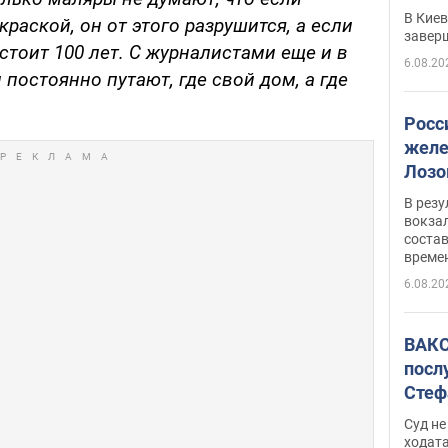
прог
В Кие
раской, он от этого разрушится, а если
реше
завер
стоит 100 лет. С журналистами еще и в
6.08.20
 постоянно путают, где свой дом, а где
Росс
желе
Лозо
есть
В рез
вокзал
состав
време
6.08.20
ВАКС
посл
Стеф
деле
Суд н
ходат