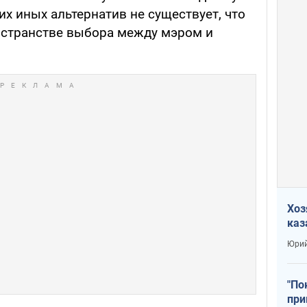
х иных альтернатив не существует, что
ространстве выбора между мэром и
Хоз
каз
Юрий
"По
при