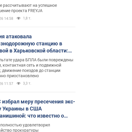
раммы FREYJA: какие
ве рассчитывают на успешное
ния готовятся
шение проекта FREYJA
1,8 т.
26 14:58
ия атаковала
знодорожную станцию в
вой в Харьковской области:
 погибшие и раненые
ультате удара БПЛА были повреждены
, контактная сеть и подвижной
; движение поездов до станции
нно приостановлено
3,3 т.
26 11:57
 избрал меру пресечения экс-
у Украины в США
анишиной: что известно о
е полностью удовлетворил
айство прокуратуры