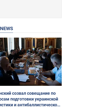
P NEWS
нский созвал совещание по
осам подготовки украинской
истики и антибаллистической