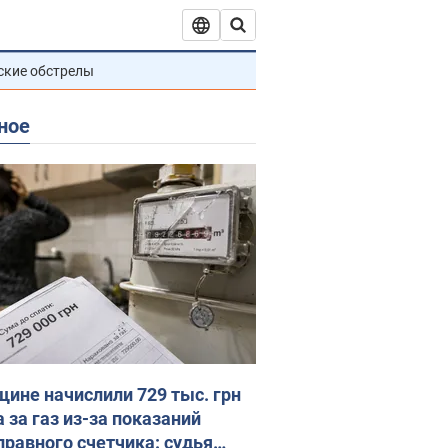
ские обстрелы
ное
ине начислили 729 тыс. грн
 за газ из-за показаний
правного счетчика: судья