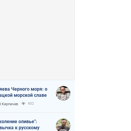
яева Черного моря: о
ацкой морской славе
402
 Кирпичев
коление оливье":
вычка к русскому