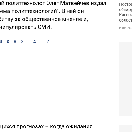
нети
ий политтехнолог Олег Матвейчев издал
Постр
Фото
обнар
мма политтехнологий". В ней он
Киевс
битву за общественное мнение и,
облас
анипулировать СМИ.
6.08.20
идео дня
ихся прогнозах – когда ожидания