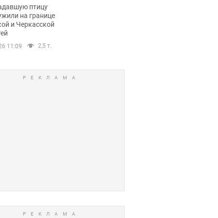
пичный маршрут.
адавшую птицу
ужили на границе
кой и Черкасской
тей
2,5 т.
26 11:09