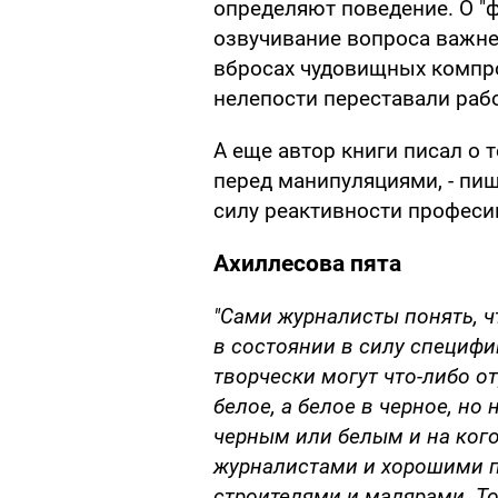
определяют поведение. О "
озвучивание вопроса важнее
вбросах чудовищных компро
нелепости переставали раб
А еще автор книги писал о
перед манипуляциями, - пи
силу реактивности професи
Ахиллесова пята
"Сами журналисты понять, ч
в состоянии в силу специфи
творчески могут что-либо от
белое, а белое в черное, но
черным или белым и на кого
журналистами и хорошими п
строителями и малярами. То