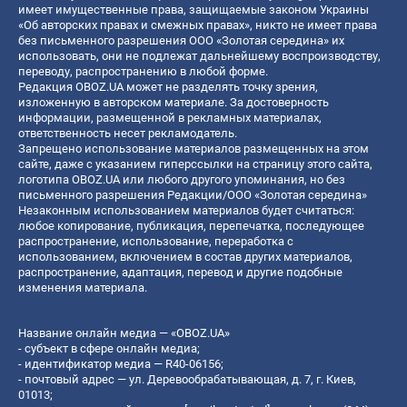
имеет имущественные права, защищаемые законом Украины
«Об авторских правах и смежных правах», никто не имеет права
без письменного разрешения ООО «Золотая середина» их
использовать, они не подлежат дальнейшему воспроизводству,
переводу, распространению в любой форме.
Редакция OBOZ.UA может не разделять точку зрения,
изложенную в авторском материале. За достоверность
информации, размещенной в рекламных материалах,
ответственность несет рекламодатель.
Запрещено использование материалов размещенных на этом
сайте, даже с указанием гиперссылки на страницу этого сайта,
логотипа OBOZ.UA или любого другого упоминания, но без
письменного разрешения Редакции/ООО «Золотая середина»
Незаконным использованием материалов будет считаться:
любое копирование, публикация, перепечатка, последующее
распространение, использование, переработка с
использованием, включением в состав других материалов,
распространение, адаптация, перевод и другие подобные
изменения материала.
Название онлайн медиа — «OBOZ.UA»
- субъект в сфере онлайн медиа;
- идентификатор медиа — R40-06156;
- почтовый адрес — ул. Деревообрабатывающая, д. 7, г. Киев,
01013;