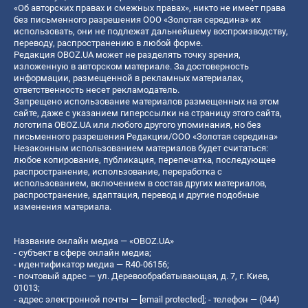
«Об авторских правах и смежных правах», никто не имеет права
без письменного разрешения ООО «Золотая середина» их
использовать, они не подлежат дальнейшему воспроизводству,
переводу, распространению в любой форме.
Редакция OBOZ.UA может не разделять точку зрения,
изложенную в авторском материале. За достоверность
информации, размещенной в рекламных материалах,
ответственность несет рекламодатель.
Запрещено использование материалов размещенных на этом
сайте, даже с указанием гиперссылки на страницу этого сайта,
логотипа OBOZ.UA или любого другого упоминания, но без
письменного разрешения Редакции/ООО «Золотая середина»
Незаконным использованием материалов будет считаться:
любое копирование, публикация, перепечатка, последующее
распространение, использование, переработка с
использованием, включением в состав других материалов,
распространение, адаптация, перевод и другие подобные
изменения материала.
Название онлайн медиа — «OBOZ.UA»
- субъект в сфере онлайн медиа;
- идентификатор медиа — R40-06156;
- почтовый адрес — ул. Деревообрабатывающая, д. 7, г. Киев,
01013;
- адрес электронной почты —
[email protected]
; - телефон — (044)